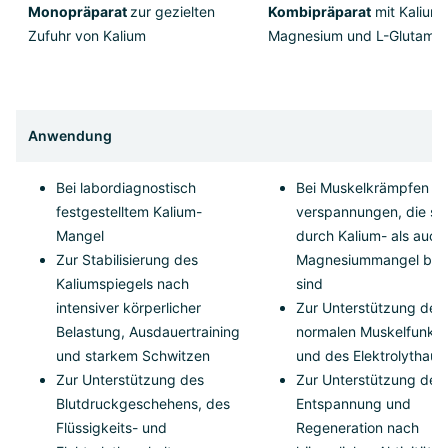
Monopräparat
zur gezielten
Kombipräparat
mit Kalium,
Zufuhr von Kalium
Magnesium und L-Glutamin
Anwendung
Bei labordiagnostisch
Bei Muskelkrämpfen od
festgestelltem Kalium-
verspannungen, die so
Mangel
durch Kalium- als auch
Zur Stabilisierung des
Magnesiummangel bed
Kaliumspiegels nach
sind
intensiver körperlicher
Zur Unterstützung der
Belastung, Ausdauertraining
normalen Muskelfunkti
und starkem Schwitzen
und des Elektrolythaus
Zur Unterstützung des
Zur Unterstützung der
Blutdruckgeschehens, des
Entspannung und
Flüssigkeits- und
Regeneration nach