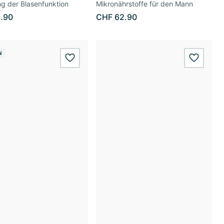
g der Blasenfunktion
Mikronährstoffe für den Mann
.90
CHF 62.90
N
wishlist.add
wishlis