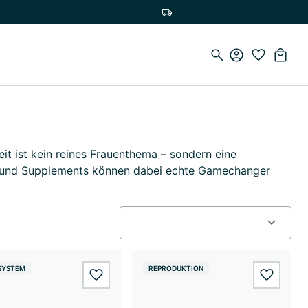
Versandkostenfrei ab 75 CHF
eit ist kein reines Frauenthema – sondern eine
ffe und Supplements können dabei echte Gamechanger
SYSTEM
REPRODUKTION
wishlist.add
wishlis