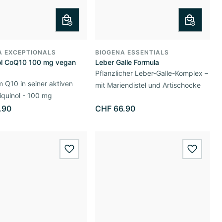
A EXCEPTIONALS
BIOGENA ESSENTIALS
ol CoQ10 100 mg vegan
Leber Galle Formula
Pflanzlicher Leber-Galle-Komplex –
Q10 in seiner aktiven
mit Mariendistel und Artischocke
quinol - 100 mg
.90
CHF 66.90
wishlist.add
wishlis