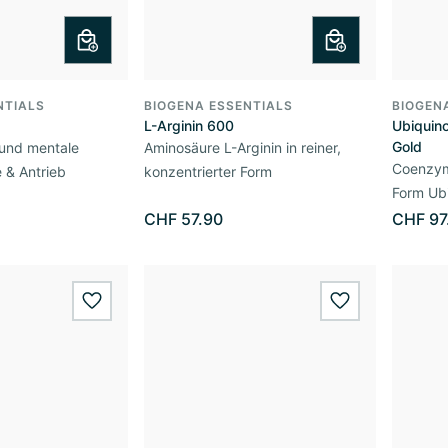
NTIALS
BIOGENA ESSENTIALS
BIOGEN
L-Arginin 600
Ubiquin
Gold
 und mentale
Aminosäure L-Arginin in reiner,
Coenzym 
e & Antrieb
konzentrierter Form
Form Ubi
CHF 57.90
CHF 97
wishlist.add
wishlist.add