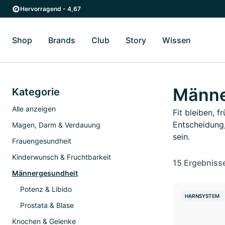
Zum Hauptinhalt springen
Zur Hauptnavigation springen
Hervorragend - 4,67
Shop
Brands
Club
Story
Wissen
Zum Untermenü Shop umschalten
Zum Untermenü Brands umschalten
Zum Untermenü Club umschalten
Zum Untermenü Story ums
Zum Unter
Männe
Kategorie
Alle anzeigen
Fit bleiben, 
Entscheidung
Magen, Darm & Verdauung
sein.
Frauengesundheit
Kinderwunsch & Fruchtbarkeit
15 Ergebniss
Männergesundheit
Potenz & Libido
HARNSYSTEM
Prostata & Blase
Knochen & Gelenke