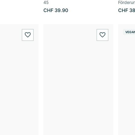
45
Förderun
CHF 39.90
CHF 38
VEGA
wishlist.add
wishlist.add