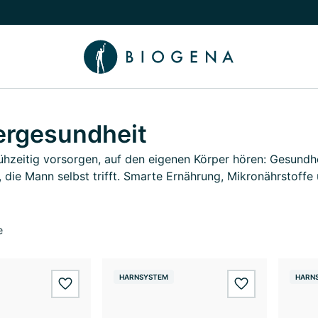
chalten
menü Wissen umschalten
rgesundheit
frühzeitig vorsorgen, auf den eigenen Körper hören: Gesundh
, die Mann selbst trifft. Smarte Ernährung, Mikronährsto
e
HARNSYSTEM
HARN
wishlist.add
wishlist.add