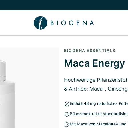
chalten
menü Wissen umschalten
BIOGENA ESSENTIALS
Maca Energy
Hochwertige Pflanzenstoffe
& Antrieb: Maca-, Ginsen
Enthält 48 mg natürliches Kof
Pflanzenextrakte standardisier
Mit Maca von MacaPure® und