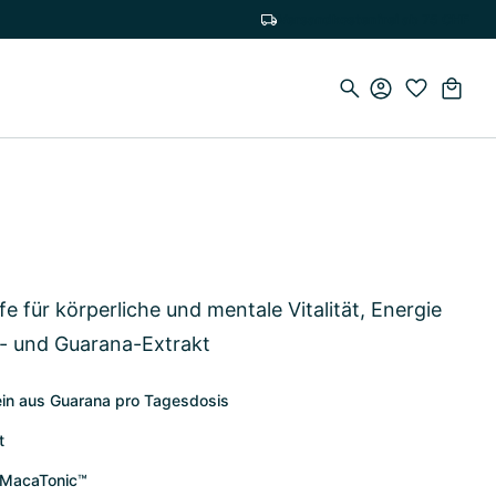
Versandkostenfrei ab 75 CHF
 für körperliche und mentale Vitalität, Energie
g- und Guarana-Extrakt
fein aus Guarana pro Tagesdosis
t
 MacaTonic™