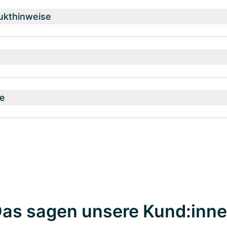
ukthinweise
e
as sagen unsere Kund:inn