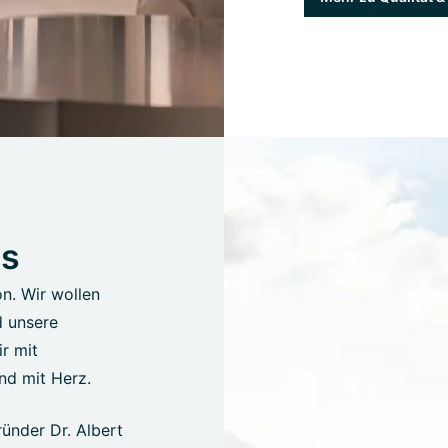
us
on. Wir wollen
d unsere
r mit
nd mit Herz.
ünder Dr. Albert