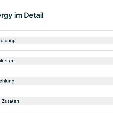
rgy im Detail
reibung
hkeiten
ehlung
& Zutaten