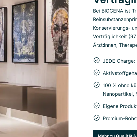
Bei BIOGENA ist Tr
Reinsubstanzenprin
Konservierungs- un
Verträglichkeit (9
Ärzt:innen, Therape
JEDE Charge: 
Aktivstoffgeha
100 % ohne kün
Nanopartikel,
Eigene Produk
Premium-Rohst
Mehr zu Qualität 