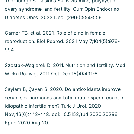
Thornburgh S, Gaskins AJ. B vitamins, polycystic
ovary syndrome, and fertility. Curr Opin Endocrinol
Diabetes Obes. 2022 Dec 1;29(6):554-559.
Garner TB, et al. 2021. Role of zinc in female
reproduction. Biol Reprod. 2021 May 7;104(5):976-
994.
Szostak-Węgierek D. 2011. Nutrition and fertility. Med
Wieku Rozwoj. 2011 Oct-Dec;15(4):431-6.
Saylam B, Çayan S. 2020. Do antioxidants improve
serum sex hormones and total motile sperm count in
idiopathic infertile men? Turk J Urol. 2020
Nov;46(6):442-448. doi: 10.5152/tud.2020.20296.
Epub 2020 Aug 20.