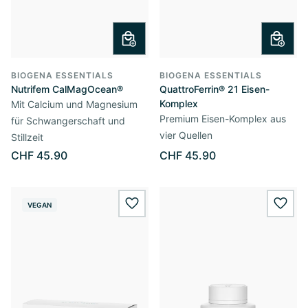
BIOGENA ESSENTIALS
BIOGENA ESSENTIALS
Nutrifem CalMagOcean®
QuattroFerrin® 21 Eisen-
Komplex
Mit Calcium und Magnesium
Premium Eisen-Komplex aus
für Schwangerschaft und
vier Quellen
Stillzeit
CHF 45.90
CHF 45.90
VEGAN
wishlist.add
wishl