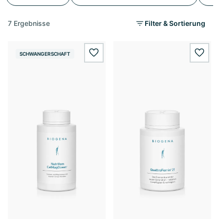
7 Ergebnisse
Filter & Sortierung
SCHWANGERSCHAFT
wishlist.add
wishl