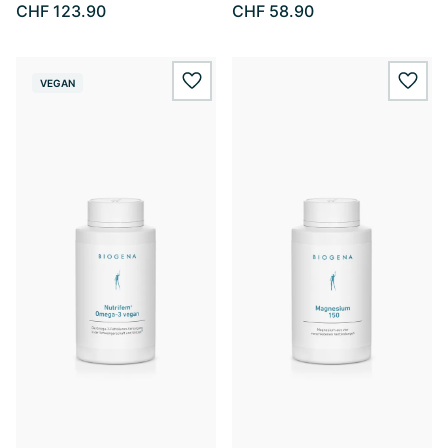
CHF 123.90
CHF 58.90
VEGAN
wishlist.add
wishl