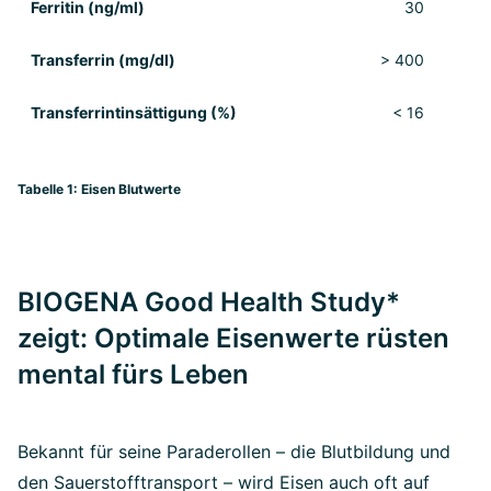
Ferritin (ng/ml)
30
Trans­ferrin (mg/dl)
> 400
2
Transferrintin­sättigung (%)
< 16
Tabelle 1: Eisen Blutwerte
BIOGENA Good Health Study*
zeigt: Optimale Eisenwerte rüsten
mental fürs Leben
Bekannt für seine Paraderollen – die Blutbildung und
den Sauerstofftransport – wird Eisen auch oft auf