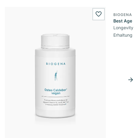
BIOGENA E
wishlist.add
Best Age Su
Longevity C
Erhaltung d