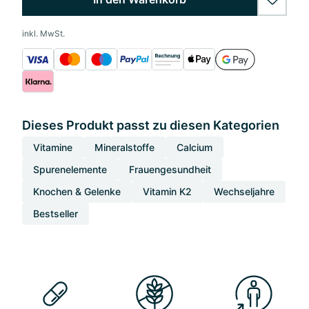
wishlis
inkl. MwSt.
Dieses Produkt passt zu diesen Kategorien
Vitamine
Mineralstoffe
Calcium
Spurenelemente
Frauengesundheit
Knochen & Gelenke
Vitamin K2
Wechseljahre
Bestseller