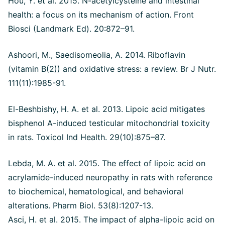
Hou, Y. et al. 2015. N-acetylcysteine and intestinal
health: a focus on its mechanism of action. Front
Biosci (Landmark Ed). 20:872–91.
Ashoori, M., Saedisomeolia, A. 2014. Riboflavin
(vitamin B(2)) and oxidative stress: a review. Br J Nutr.
111(11):1985-91.
El-Beshbishy, H. A. et al. 2013. Lipoic acid mitigates
bisphenol A-induced testicular mitochondrial toxicity
in rats. Toxicol Ind Health. 29(10):875–87.
Lebda, M. A. et al. 2015. The effect of lipoic acid on
acrylamide-induced neuropathy in rats with reference
to biochemical, hematological, and behavioral
alterations. Pharm Biol. 53(8):1207-13.
Asci, H. et al. 2015. The impact of alpha-lipoic acid on