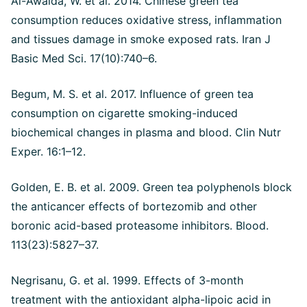
Al-Awaida, W. et al. 2014. Chinese green tea
consumption reduces oxidative stress, inflammation
and tissues damage in smoke exposed rats. Iran J
Basic Med Sci. 17(10):740–6.
Begum, M. S. et al. 2017. Influence of green tea
consumption on cigarette smoking-induced
biochemical changes in plasma and blood. Clin Nutr
Exper. 16:1–12.
Golden, E. B. et al. 2009. Green tea polyphenols block
the anticancer effects of bortezomib and other
boronic acid-based proteasome inhibitors. Blood.
113(23):5827–37.
Negrisanu, G. et al. 1999. Effects of 3-month
treatment with the antioxidant alpha-lipoic acid in