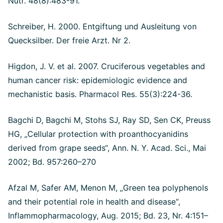
Nutr. 48(8):483-91.
Schreiber, H. 2000. Entgiftung und Ausleitung von
Quecksilber. Der freie Arzt. Nr 2.
Higdon, J. V. et al. 2007. Cruciferous vegetables and
human cancer risk: epidemiologic evidence and
mechanistic basis. Pharmacol Res. 55(3):224-36.
Bagchi D, Bagchi M, Stohs SJ, Ray SD, Sen CK, Preuss
HG, „Cellular protection with proanthocyanidins
derived from grape seeds“, Ann. N. Y. Acad. Sci., Mai
2002; Bd. 957:260–270
Afzal M, Safer AM, Menon M, „Green tea polyphenols
and their potential role in health and disease“,
Inflammopharmacology, Aug. 2015; Bd. 23, Nr. 4:151–