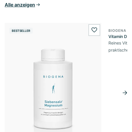
Alle anzeigen
BIOGENA E
BESTSELLER
BESTSELL
wishlist.add
Vitamin D3 
Reines Vita
praktischer