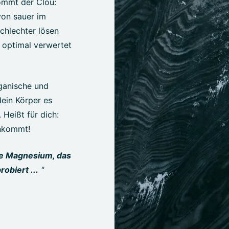
ommt der Clou:
von sauer im
chlechter lösen
optimal verwertet
ganische und
ein Körper es
Heißt für dich:
ankommt!
te Magnesium, das
obiert ...
"