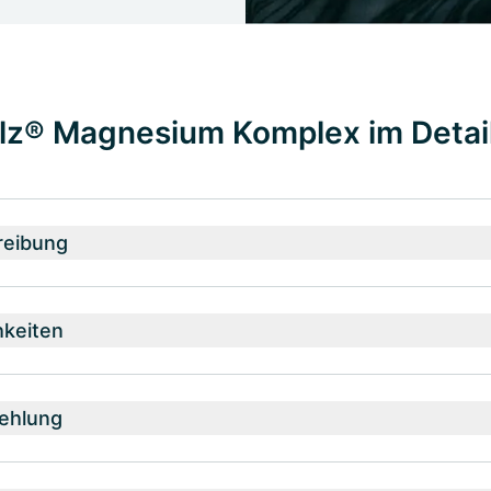
lz® Magnesium Komplex im Detai
reibung
hkeiten
ehlung