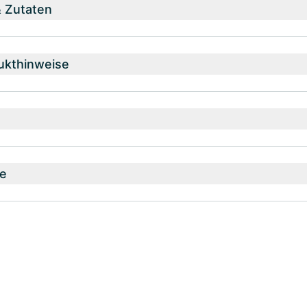
& Zutaten
ukthinweise
e