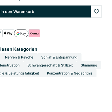
In den Warenkorb
wishlist
diesen Kategorien
Nerven & Psyche
Schlaf & Entspannung
enstruation
Schwangerschaft & Stillzeit
Stimmung
gie & Leistungsfähigkeit
Konzentration & Gedächtnis