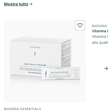
Mostra tutto
BIOGENA E
BESTSELL
wishlist.add
Vitamina D
Vitamina D3 
alta qualità
BIOGENA ESSENTIALS