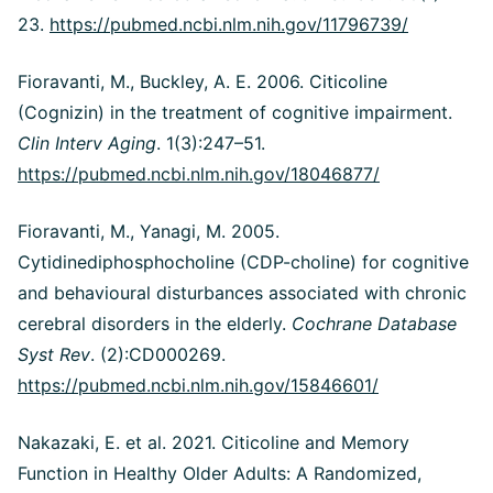
23.
https://pubmed.ncbi.nlm.nih.gov/11796739/
Fioravanti, M., Buckley, A. E. 2006. Citicoline
(Cognizin) in the treatment of cognitive impairment.
Clin Interv Aging
. 1(3):247–51.
https://pubmed.ncbi.nlm.nih.gov/18046877/
Fioravanti, M., Yanagi, M. 2005.
Cytidinediphosphocholine (CDP-choline) for cognitive
and behavioural disturbances associated with chronic
cerebral disorders in the elderly.
Cochrane Database
Syst Rev
. (2):CD000269.
https://pubmed.ncbi.nlm.nih.gov/15846601/
Nakazaki, E. et al. 2021. Citicoline and Memory
Function in Healthy Older Adults: A Randomized,