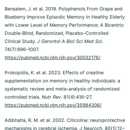
Bensalem, J. et al. 2019. Polyphenols From Grape and
Blueberry Improve Episodic Memory in Healthy Elderly
with Lower Level of Memory Performance: A Bicentric
Double-Blind, Randomized, Placebo-Controlled
Clinical Study.
J Gerontol A Biol Sci Med Sci
.
74(7):996–1007.
https://pubmed.ncbi.nlm.nih.gov/30032176/
Prokopidis, K. et al. 2023. Effects of creatine
supplementation on memory in healthy individuals: a
systematic review and meta-analysis of randomized
controlled trials.
Nutr Rev
. 81(4):416–27.
https://pubmed.ncbi.nlm.nih.gov/35984306/
Adibhatla, R. M. et al. 2002. Citicoline: neuroprotective
mechanisms in cerebral ischemia.
J Neuroch
. 80(1):12–