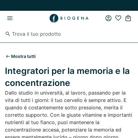
Vai al contenuto principale
Vai direttamente alla navigazione principale
Mostra tutti
Integratori per la memoria e la
concentrazione
Dallo studio in università, al lavoro, passando per la
vita di tutti i giorni: il tuo cervello è sempre attivo. E
quando è costantemente sotto pressione, merita il
corretto supporto. Con le giuste vitamine e importanti
nutrienti al tuo fianco, puoi mantenere la
concentrazione accesa, potenziare la memoria ed
essere mentalmente lucido – giorno dopo giorno.