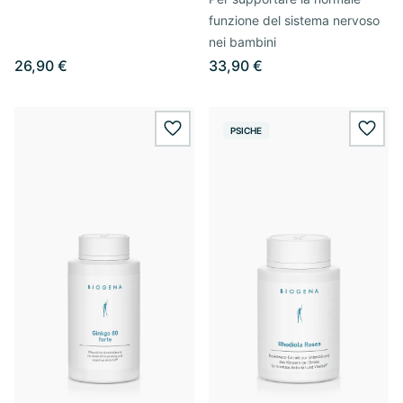
funzione del sistema nervoso
nei bambini
26,90 €
33,90 €
PSICHE
wishlist.add
wishl