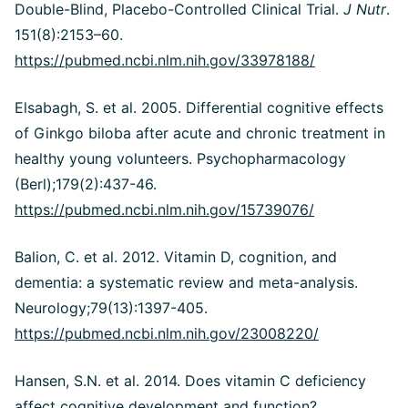
Double-Blind, Placebo-Controlled Clinical Trial.
J Nutr
.
151(8):2153–60.
https://pubmed.ncbi.nlm.nih.gov/33978188/
Elsabagh, S. et al. 2005. Differential cognitive effects
of Ginkgo biloba after acute and chronic treatment in
healthy young volunteers. Psychopharmacology
(Berl);179(2):437-46.
https://pubmed.ncbi.nlm.nih.gov/15739076/
Balion, C. et al. 2012. Vitamin D, cognition, and
dementia: a systematic review and meta-analysis.
Neurology;79(13):1397-405.
https://pubmed.ncbi.nlm.nih.gov/23008220/
Hansen, S.N. et al. 2014. Does vitamin C deficiency
affect cognitive development and function?