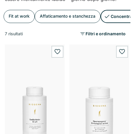
Fit at work
Affaticamento e stanchezza
Concentraz
7 risultati
Filtri e ordinamento
wishlist.add
wishl