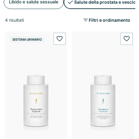
Libido e salute sessuale
Salute della prostata e vescica
4 risultati
Filtri e ordinamento
SISTEMA URINARIO
wishlist.add
wishl