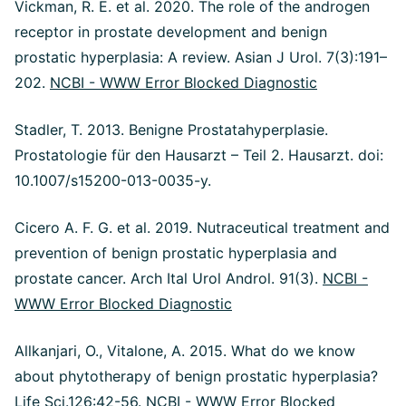
Vickman, R. E. et al. 2020. The role of the androgen
receptor in prostate development and benign
prostatic hyperplasia: A review. Asian J Urol. 7(3):191–
202.
NCBI - WWW Error Blocked Diagnostic
Stadler, T. 2013. Benigne Prostatahyperplasie.
Prostatologie für den Hausarzt – Teil 2. Hausarzt. doi:
10.1007/s15200-013-0035-y.
Cicero A. F. G. et al. 2019. Nutraceutical treatment and
prevention of benign prostatic hyperplasia and
prostate cancer. Arch Ital Urol Androl. 91(3).
NCBI -
WWW Error Blocked Diagnostic
Allkanjari, O., Vitalone, A. 2015. What do we know
about phytotherapy of benign prostatic hyperplasia?
Life Sci.126:42-56.
NCBI - WWW Error Blocked