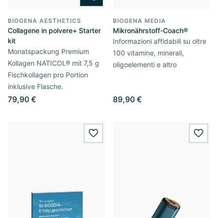
BIOGENA AESTHETICS
BIOGENA MEDIA
Collagene in polvere+ Starter
Mikronährstoff-Coach®
kit
Informazioni affidabili su oltre
Monatspackung Premium
100 vitamine, minerali,
Kollagen NATICOL® mit 7,5 g
oligoelementi e altro
Fischkollagen pro Portion
inklusive Flasche.
79,90 €
89,90 €
wishlist.add
wishl