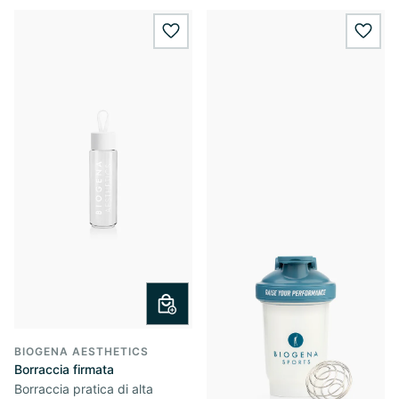
wishlist.add
wishl
BIOGENA AESTHETICS
Borraccia firmata
Borraccia pratica di alta