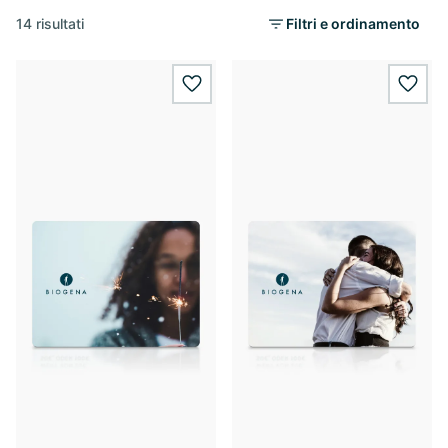
14 risultati
Filtri e ordinamento
wishlist.add
wishl