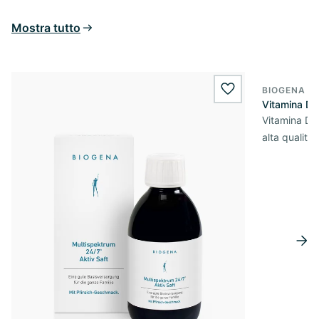
Mostra tutto
BIOGENA E
BESTSELL
wishlist.add
Vitamina D
Vitamina D3 
alta qualità