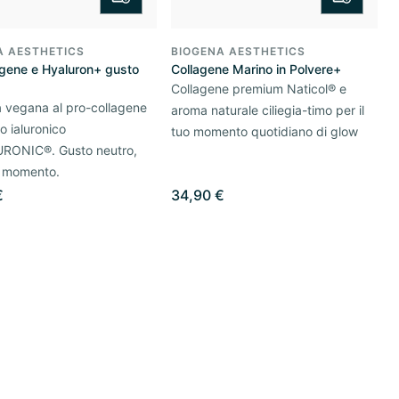
A AESTHETICS
BIOGENA AESTHETICS
agene e Hyaluron+ gusto
Collagene Marino in Polvere+
Collagene premium Naticol® e
 vegana al pro-collagene
aroma naturale ciliegia-timo per il
o ialuronico
tuo momento quotidiano di glow
RONIC®. Gusto neutro,
i momento.
€
34,90 €