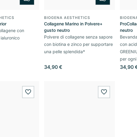
HETICS
BIOGENA AESTHETICS
BIOGEN
rior
Collagene Marino in Polvere+
ProColl
gusto neutro
neutro
ollagene con
Polvere di collagene senza sapore
Bevanda
 ialuronico
con biotina e zinco per supportare
con acid
una pelle splendida*
GREENIU
per ogn
34,90 €
34,90 
wishlist.add
wishlist.add