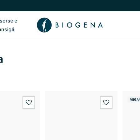
isorse e
ub
 il sottomenu di Chi siamo
Riavvia il sottomenu di Risorse e consigli
onsigli
a
VEGA
wishlist.add
wishlist.add