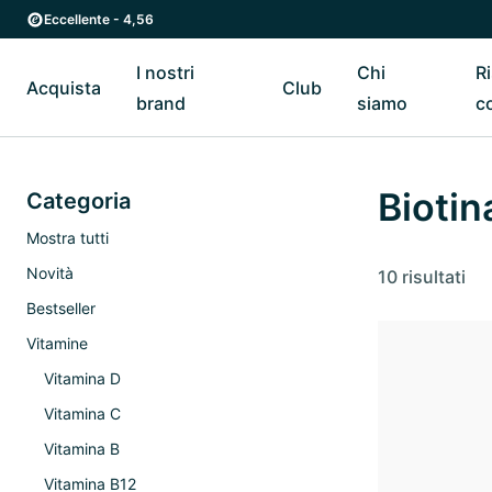
Vai al contenuto principale
Vai direttamente alla navigazione principale
Eccellente - 4,56
I nostri
Chi
R
Acquista
Club
Riavvia il sottomenu di Acquista
Riavvia il sottomenu di I nostri brand
Riavvia il sottomenu di Cl
Riavvia
brand
siamo
c
Biotin
Categoria
Mostra tutti
Novità
10 risultati
Bestseller
Vitamine
Vitamina D
Vitamina C
Vitamina B
Vitamina B12