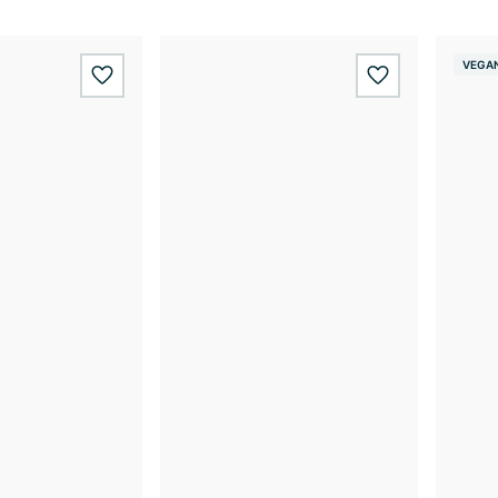
VEGA
wishlist.add
wishlist.add