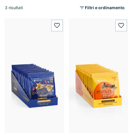
3 risultati
Filtri e ordinamento
wishlist.add
wishl