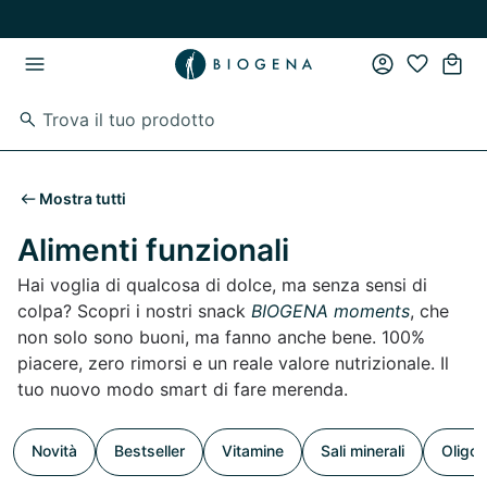
Vai al contenuto principale
Vai direttamente alla navigazione principale
Mostra tutti
Alimenti funzionali
Hai voglia di qualcosa di dolce, ma senza sensi di
colpa? Scopri i nostri snack
BIOGENA moments
, che
non solo sono buoni, ma fanno anche bene. 100%
piacere, zero rimorsi e un reale valore nutrizionale. Il
tuo nuovo modo smart di fare merenda.
Novità
Bestseller
Vitamine
Sali minerali
Oligoe