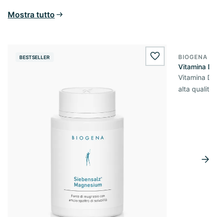
Mostra tutto
BIOGENA E
BESTSELLER
BESTSELL
wishlist.add
Vitamina D
Vitamina D3 
alta qualità