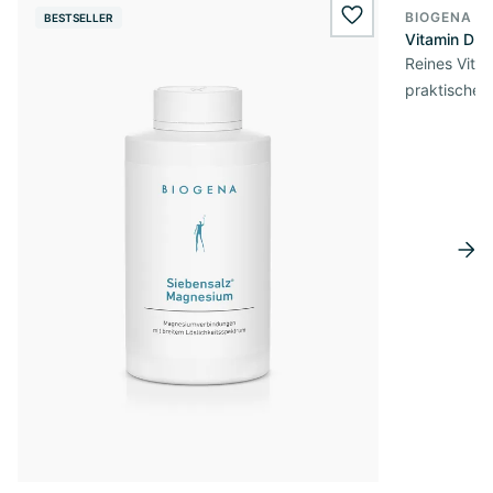
BIOGENA E
BESTSELLER
BESTSELL
wishlist.add
Vitamin D3 
Reines Vita
praktischer