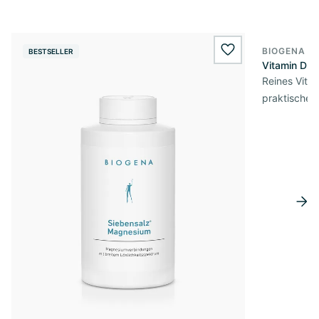
BIOGENA E
BESTSELLER
BESTSELL
wishlist.add
Vitamin D3 
Reines Vita
praktischer