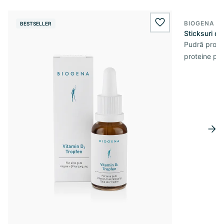
BIOGENA S
BESTSELLER
wishlist.add
Sticksuri d
Pudră prote
proteine pe 