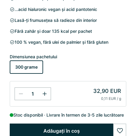
...acid hialuronic vegan și acid pantotenic
Lasă-ți frumusețea să radieze din interior
Fără zahăr și doar 135 kcal per pachet
100 % vegan, fără ulei de palmier și fără gluten
Dimensiunea pachetului
300 grame
32,90 EUR
0,11 EUR / g
Stoc disponibil
Livrare în termen de 3-5 zile lucrătoare
Adăugați în coș
wishlis