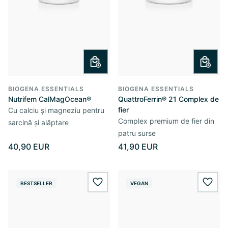
BIOGENA ESSENTIALS
BIOGENA ESSENTIALS
Nutrifem CalMagOcean®
QuattroFerrin® 21 Complex de
fier
Cu calciu și magneziu pentru
Complex premium de fier din
sarcină și alăptare
patru surse
40,90 EUR
41,90 EUR
BESTSELLER
VEGAN
wishlist.add
wishl