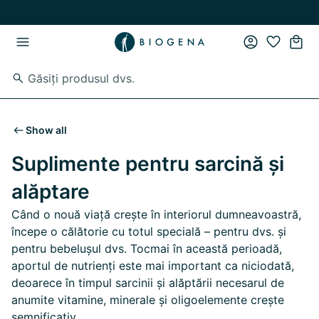
Skip to main content
Skip to main navigation
Show all
Suplimente pentru sarcină și
alăptare
Când o nouă viață crește în interiorul dumneavoastră,
începe o călătorie cu totul specială – pentru dvs. și
pentru bebelușul dvs. Tocmai în această perioadă,
aportul de nutrienți este mai important ca niciodată,
deoarece în timpul sarcinii și alăptării necesarul de
anumite vitamine, minerale și oligoelemente crește
semnificativ.