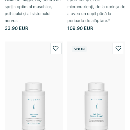
sprijin optim al mușchilor,
micronutrienți, de la dorința de
psihicului și al sistemului
a avea un copil până la
nervos
perioada de alăptare.*
33,90 EUR
109,90 EUR
VEGAN
wishlist.add
wishl