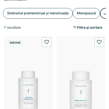
Sindromul premenstrual și menstruația
Menopauză
7 rezultate
Filtre și sortare
SARCINĂ
wishlist.add
wishl