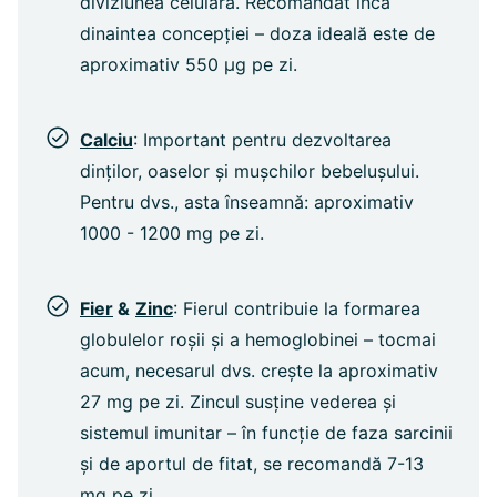
diviziunea celulară. Recomandat încă
dinaintea concepției – doza ideală este de
aproximativ 550 µg pe zi.
Calciu
: Important pentru dezvoltarea
dinților, oaselor și mușchilor bebelușului.
Pentru dvs., asta înseamnă: aproximativ
1000 - 1200 mg pe zi.
Fier
&
Zinc
: Fierul contribuie la formarea
globulelor roșii și a hemoglobinei – tocmai
acum, necesarul dvs. crește la aproximativ
27 mg pe zi. Zincul susține vederea și
sistemul imunitar – în funcție de faza sarcinii
și de aportul de fitat, se recomandă 7-13
mg pe zi.