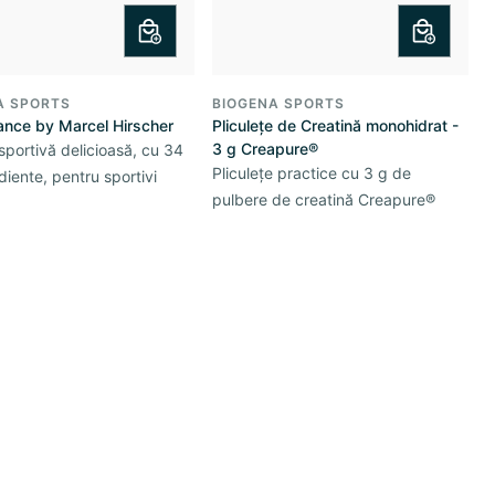
A SPORTS
BIOGENA SPORTS
ance by Marcel Hirscher
Pliculețe de Creatină monohidrat -
3 g Creapure®
sportivă delicioasă, cu 34
Pliculețe practice cu 3 g de
diente, pentru sportivi
pulbere de creatină Creapure®