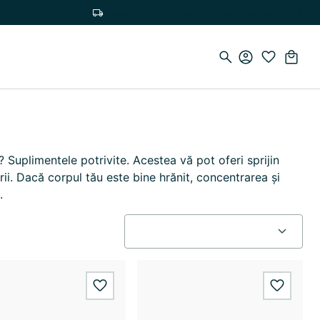
Transport gratuit pentru comenzi de peste 75 €
 Suplimentele potrivite. Acestea vă pot oferi sprijin
rii. Dacă corpul tău este bine hrănit, concentrarea și
.
wishlist.add
wishlis