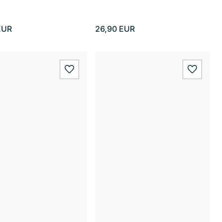
EUR
26,90 EUR
wishlist.add
wishlis