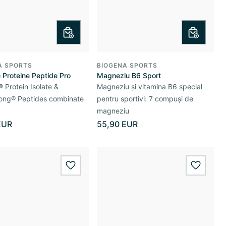
A SPORTS
BIOGENA SPORTS
e Proteine Peptide Pro
Magneziu B6 Sport
Protein Isolate &
Magneziu și vitamina B6 special
rong® Peptides combinate
pentru sportivi: 7 compuși de
magneziu
EUR
55,90 EUR
wishlist.add
wishlis