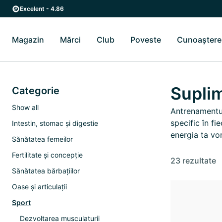
Skip to main content
Skip to main navigation
Excelent - 4.86
Magazin
Mărci
Club
Poveste
Cunoaștere
Comutare submeniu Magazin
Comutare submeniu Mărci
Comutare submeniu
Supli
Categorie
Show all
Antrenamentul
specific în fi
Intestin, stomac și digestie
energia ta vo
Sănătatea femeilor
Fertilitate și concepție
23 rezultate
Sănătatea bărbațiilor
Oase și articulații
Sport
Dezvoltarea musculaturii