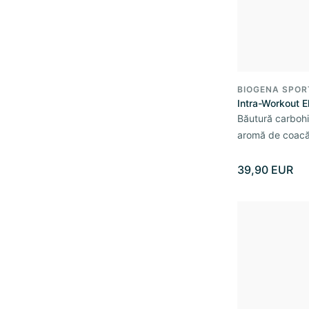
BIOGENA SPOR
Intra-Workout El
Băutură carbohid
aromă de coacăz
39,90 EUR