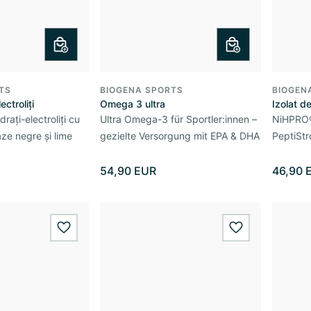
TS
BIOGENA SPORTS
BIOGEN
ectroliți
Omega 3 ultra
Izolat d
rați-electroliți cu
Ultra Omega-3 für Sportler:innen –
NiHPRO® 
e negre și lime
gezielte Versorgung mit EPA & DHA
PeptiSt
54,90 EUR
46,90 
wishlist.add
wishlist.add