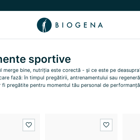
 Poveste
Comutare submeniu Cunoaștere
mente sportive
 merge bine, nutriția este corectă - și ce este pe deasupra?
ecare fază: în timpul pregătirii, antrenamentului sau regeneră
r fi pregătite pentru momentul tău personal de performanță
wishlist.add
wishlist.add