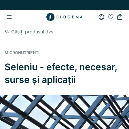
Skip to main content
Skip to main navigation
MICRONUTRIENȚI
Seleniu - efecte, necesar,
surse și aplicații