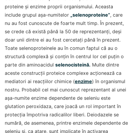
proteine și enzime proprii organismului. Aceasta
include grupul așa-numitelor
„selenoproteine”
, care
nu au fost cunoscute de foarte mult timp. În prezent,
se crede că există până la 50 de reprezentanți, deși
doar unii dintre ei au fost cercetați până în prezent.
Toate selenoproteinele au în comun faptul că au o
structură complexă și conțin în centrul lor cel puțin o
parte din aminoacidul
selenocisteină.
Multe dintre
aceste construcții proteice complexe acționează ca
mediatori ai reacțiilor chimice (
enzime
) în organismul
nostru. Probabil cel mai cunoscut reprezentant al unei
așa-numite enzime dependente de seleniu este
glutation peroxidaza, care joacă un rol important în
protecția împotriva radicalilor liberi. Deiodazele se
numără, de asemenea, printre enzimele dependente de
seleniu și, ca atare, sunt implicate în activarea