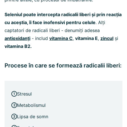
Seleniul poate intercepta radicalii liberi și prin reacția
cu aceștia, îi face inofensivi pentru celule
. Alți
captatori de radicali liberi - denumiți adesea
antioxidanți
- includ
vitamina C
,
vitamina E
,
zincul
și
vitamina B2.
Procese în care se formează radicalii liberi:
Stresul
Metabolismul
Lipsa de somn