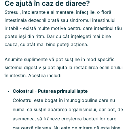
Ce ajută în caz de diaree?
Stresul, intoleranțele alimentare, infecțiile, o floră
intestinală dezechilibrată sau sindromul intestinului
iritabil - există multe motive pentru care intestinul tău
poate ieși din ritm. Dar cu cât înțelegeți mai bine
cauza, cu atât mai bine puteți acționa.
Anumite suplimente vă pot susține în mod specific
sistemul digestiv și pot ajuta la restabilirea echilibrului
în intestin. Acestea includ:
Colostrul - Puterea primului lapte
Colostrul este bogat în imunoglobuline care nu
numai că susțin apărarea organismului, dar pot, de
asemenea, să frâneze creșterea bacteriilor care
cauzează diareea. Nu este de mirare că este bine