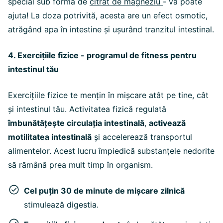
special sub formă de
citrat de magneziu
- vă poate
ajuta! La doza potrivită, acesta are un efect osmotic,
atrăgând apa în intestine și ușurând tranzitul intestinal.
4. Exercițiile fizice - programul de fitness pentru
intestinul tău
Exercițiile fizice te mențin în mișcare atât pe tine, cât
și intestinul tău. Activitatea fizică regulată
îmbunătățește circulația intestinală
,
activează
motilitatea intestinală
și accelerează transportul
alimentelor. Acest lucru împiedică substanțele nedorite
să rămână prea mult timp în organism.
Cel puțin 30 de minute de mișcare zilnică
stimulează digestia.