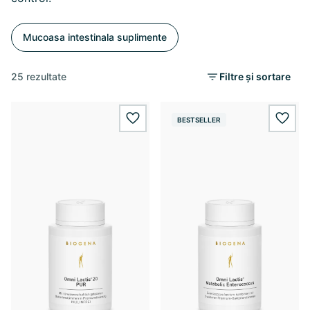
Mucoasa intestinala suplimente
25 rezultate
Filtre și sortare
BESTSELLER
wishlist.add
wishl