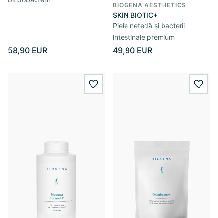
BIOGENA AESTHETICS
SKIN BIOTIC+
Piele netedă și bacterii
intestinale premium
58,90 EUR
49,90 EUR
wishlist.add
wishl