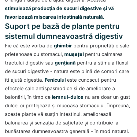
stimulează producția de sucuri digestive și vă
favorizează mișcarea intestinală naturală.
Suport pe bază de plante pentru
sistemul dumneavoastră digestiv
Fie că este vorba de
ghimbir
pentru proprietățile sale
prietenoase cu stomacul,
mușețel
pentru calmarea
tractului digestiv sau
gențiană
pentru a stimula fluxul
de sucuri digestive - natura este plină de comori care
îți ajută digestia.
Feniculul
este cunoscut pentru
efectele sale antispasmodice și de ameliorare a
balonării, în timp ce
lemnul-dulce
nu are doar un gust
dulce, ci protejează și mucoasa stomacului. Împreună,
aceste plante vă susțin intestinul, ameliorează
balonarea și senzația de sațietate și contribuie la
bunăstarea dumneavoastră generală - în mod natural.