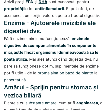
Acizii grași
EPA
și
DHA
sunt cunoscuți pentru
proprietățile
lor
antiinflamatorii
. Ei pot oferi, de
asemenea, un sprijin valoros pentru tractul digestiv.
Enzime - Ajutoarele invizibile ale
digestiei dvs.
Fără enzime, nimic nu funcționează:
enzimele
digestive descompun alimentele în componente
mici, astfel încât organismul dumneavoastră să le
poată utiliza
. Mai ales atunci când digestia dvs. nu
pare să funcționeze optim, suplimentele de enzime
pot fi utile - de la
bromelaina pe bază de plante
la
pancreatină
.
Amărui - Sprijin pentru stomac și
vezica biliară
Plantele cu
substanțe amare
, cum ar fi
anghinarea
, au
o lungă tradiție de a ajuta digestia. Acestea