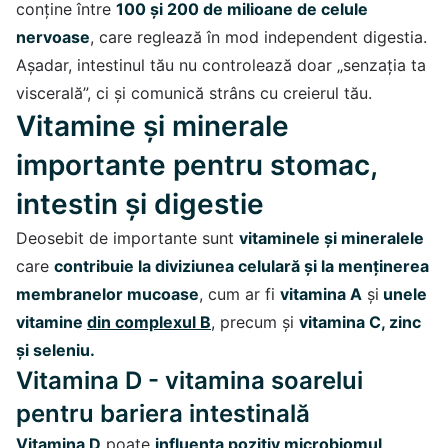
conține între
100 și 200 de milioane de celule
nervoase
, care reglează în mod independent digestia.
Așadar, intestinul tău nu controlează doar „senzația ta
viscerală”, ci și comunică strâns cu creierul tău.
Vitamine și minerale
importante pentru stomac,
intestin și digestie
Deosebit de importante sunt
vitaminele și mineralele
care
contribuie la diviziunea celulară și la menținerea
membranelor mucoase
, cum ar fi
vitamina A
și
unele
vitamine
din complexul B
,
precum și
vitamina C, zinc
și seleniu.
Vitamina D - vitamina soarelui
pentru bariera intestinală
Vitamina D
poate
influența pozitiv microbiomul