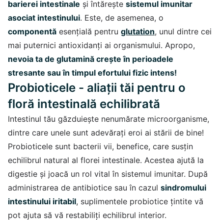
barierei intestinale
și întărește
sistemul imunitar
asociat intestinului
. Este, de asemenea, o
componentă
esențială pentru
glutation
, unul dintre cei
mai puternici antioxidanți ai organismului. Apropo,
nevoia ta de glutamină crește în perioadele
stresante sau în timpul efortului fizic intens!
Probioticele - aliații tăi pentru o
floră intestinală echilibrată
Intestinul tău găzduiește nenumărate microorganisme,
dintre care unele sunt adevărați eroi ai stării de bine!
Probioticele sunt bacterii vii, benefice, care susțin
echilibrul natural al florei intestinale. Acestea ajută la
digestie și joacă un rol vital în sistemul imunitar. După
administrarea de antibiotice sau în cazul
sindromului
intestinului iritabil
, suplimentele probiotice țintite vă
pot ajuta să vă restabiliți echilibrul interior.