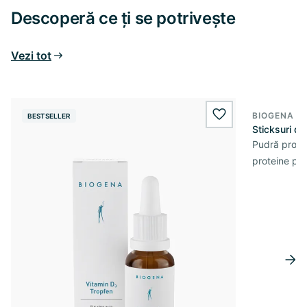
Descoperă ce ți se potrivește
Vezi tot
BIOGENA S
BESTSELLER
wishlist.add
Sticksuri d
Pudră prote
proteine pe 