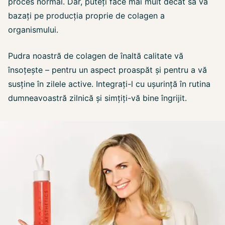
proces normal. Dar, puteți face mai mult decât să vă
bazați pe producția proprie de colagen a
organismului.
Pudra noastră de colagen de înaltă calitate vă
însoțește – pentru un aspect proaspăt și pentru a vă
susține în zilele active. Integrați-l cu ușurință în rutina
dumneavoastră zilnică și simțiți-vă bine îngrijit.