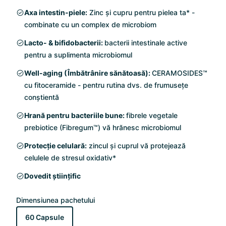
Axa intestin-piele:
Zinc și cupru pentru pielea ta* -
combinate cu un complex de microbiom
Lacto- & bifidobacterii:
bacterii intestinale active
pentru a suplimenta microbiomul
Well-aging (Îmbătrânire sănătoasă):
CERAMOSIDES™
cu fitoceramide - pentru rutina dvs. de frumusețe
conștientă
Hrană pentru bacteriile bune:
fibrele vegetale
prebiotice (Fibregum™) vă hrănesc microbiomul
Protecție celulară:
zincul și cuprul vă protejează
celulele de stresul oxidativ*
Dovedit științific
Dimensiunea pachetului
60 Capsule