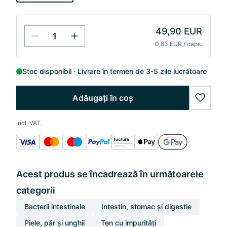
49,90 EUR
0,83 EUR / caps.
Stoc disponibil
Livrare în termen de 3-5 zile lucrătoare
Adăugați în coș
wishlis
incl. VAT.
Acest produs se încadrează în următoarele
categorii
Bacterii intestinale
Intestin, stomac și digestie
Piele, păr și unghii
Ten cu impurități