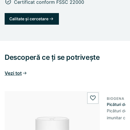
Certificat conform FSSC 22000
Calitate și cercetare
Descoperă ce ți se potrivește
Vezi tot
BIOGENA E
wishlist.add
Picături de 
Picături de 
imunitar cu 