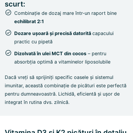
scurt:
Combinație de dozaj mare într-un raport bine
echilibrat 2:1
Dozare ușoară și precisă datorită
capacului
practic cu pipetă
Dizolvată în ulei MCT din cocos
– pentru
absorbția optimă a vitaminelor liposolubile
Dacă vreți să sprijiniți specific oasele și sistemul
imunitar, această combinație de picături este perfectă
pentru dumneavoastră. Lichidă, eficientă și ușor de
integrat în rutina dvs. zilnică.
Vitamina D3 și K2 picături în detaliu