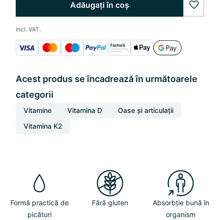
Adăugați în coș
wishlis
incl. VAT.
Acest produs se încadrează în următoarele
categorii
Vitamine
Vitamina D
Oase și articulații
Vitamina K2
Formă practică de
Fără gluten
Absorbție bună în
picături
organism