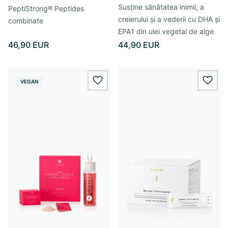
Susține sănătatea inimii, a
PeptiStrong® Peptides
creierului și a vederii cu DHA și
combinate
EPA1 din ulei vegetal de alge
46,90 EUR
44,90 EUR
VEGAN
wishlist.add
wishl