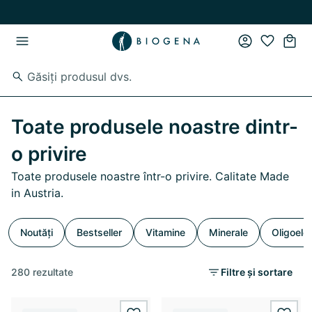
Skip to main content
Skip to main navigation
Toate produsele noastre dintr-
o privire
Toate produsele noastre într-o privire. Calitate Made
in Austria.
Noutăți
Bestseller
Vitamine
Minerale
Oligoele
280 rezultate
Filtre și sortare