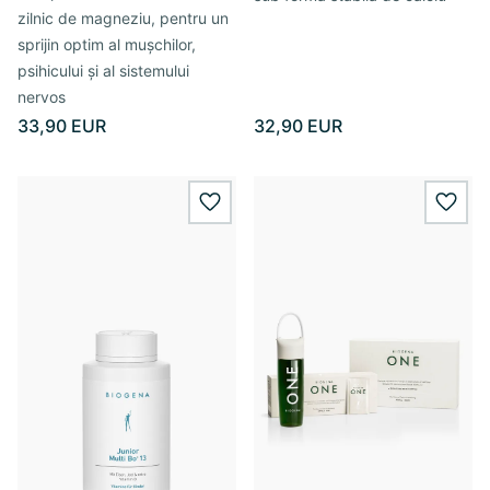
zilnic de magneziu, pentru un
sprijin optim al mușchilor,
psihicului și al sistemului
nervos
33,90 EUR
32,90 EUR
wishlist.add
wishl