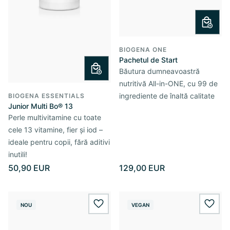
BIOGENA ONE
Pachetul de Start
Băutura dumneavoastră
nutritivă All-in-ONE, cu 99 de
ingrediente de înaltă calitate
BIOGENA ESSENTIALS
Junior Multi Bo® 13
Perle multivitamine cu toate
cele 13 vitamine, fier și iod –
ideale pentru copii, fără aditivi
inutili!
50,90 EUR
129,00 EUR
NOU
VEGAN
wishlist.add
wishl