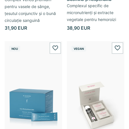
Complexul specific de
pentru vasele de sânge,
micronutrienți și extracte
țesutul conjunctiv și o bună
vegetale pentru hemoroizi
circulație sanguină
31,90 EUR
38,90 EUR
NOU
VEGAN
wishlist.add
wishl