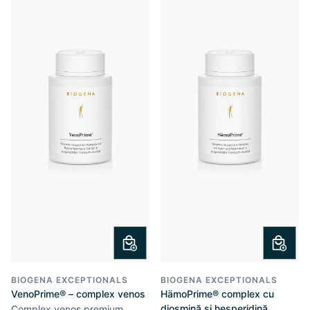
BIOGENA EXCEPTIONALS
BIOGENA EXCEPTIONALS
VenoPrime® – complex venos
HämoPrime® complex cu
diosmină și hesperidină
Complex venos premium