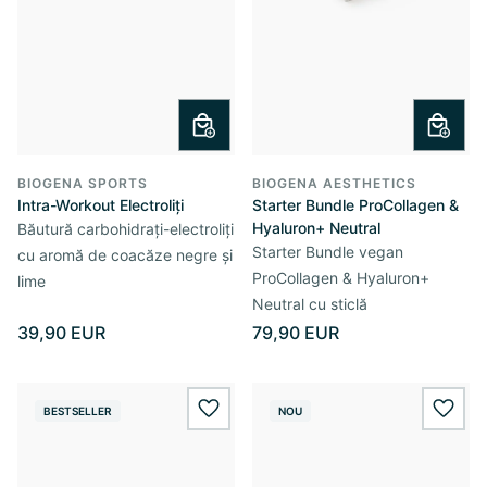
BIOGENA SPORTS
BIOGENA AESTHETICS
Intra-Workout Electroliți
Starter Bundle ProCollagen &
Hyaluron+ Neutral
Băutură carbohidrați-electroliți
Starter Bundle vegan
cu aromă de coacăze negre și
ProCollagen & Hyaluron+
lime
Neutral cu sticlă
39,90 EUR
79,90 EUR
BESTSELLER
NOU
wishlist.add
wishl