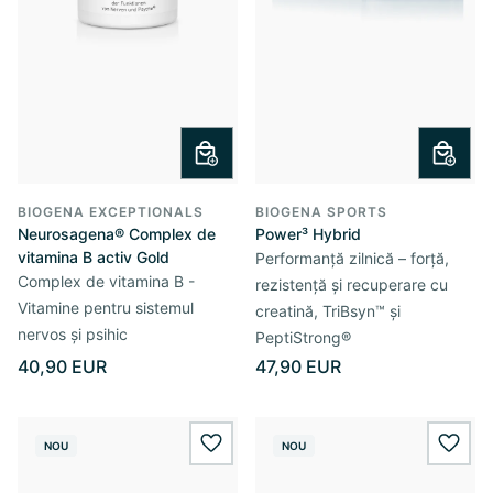
BIOGENA EXCEPTIONALS
BIOGENA SPORTS
Neurosagena® Complex de
Power³ Hybrid
vitamina B activ Gold
Performanță zilnică – forță,
Complex de vitamina B -
rezistență și recuperare cu
Vitamine pentru sistemul
creatină, TriBsyn™ și
nervos și psihic
PeptiStrong®
40,90 EUR
47,90 EUR
NOU
NOU
wishlist.add
wishl