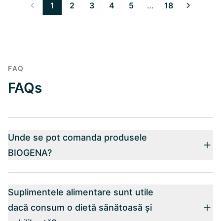
1
2
3
4
5
…
18
6
7
8
9
10
11
12
13
14
15
16
17
FAQ
FAQs
Unde se pot comanda produsele
BIOGENA?
Suplimentele alimentare sunt utile
dacă consum o dietă sănătoasă și