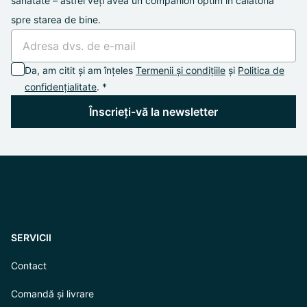
sănătate – astfel veți avea un companion optim în călătoria
spre starea de bine.
Da, am citit și am înțeles
Termenii și condițiile
și
Politica de
confidențialitate
. *
Înscrieți-vă la newsletter
SERVICII
Contact
Comandă și livrare