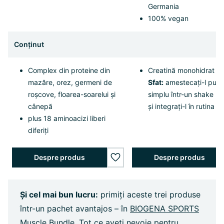
Germania
100% vegan
Conținut
Complex din proteine din
Creatină monohidrat p
mazăre, orez, germeni de
Sfat:
amestecați-l pur ș
roșcove, floarea-soarelui și
simplu într-un shake pr
cânepă
și integrați-l în rutina d
plus 18 aminoacizi liberi
diferiți
Despre produs
Despre produs
wishlist.add
Și cel mai bun lucru:
primiți aceste trei produse
într-un pachet avantajos – în
BIOGENA SPORTS
Muscle Bundle
. Tot ce aveți nevoie pentru