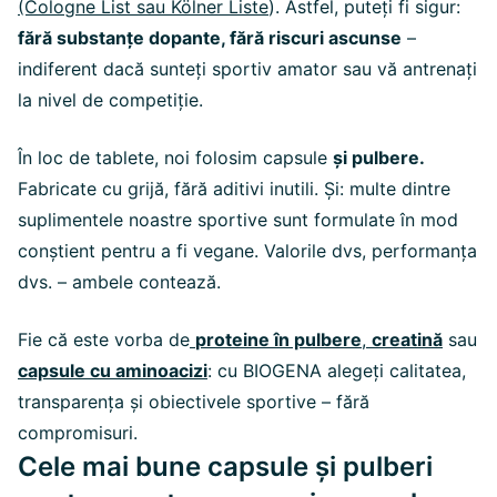
(Cologne List sau Kölner Liste
). Astfel, puteți fi sigur:
fără substanțe dopante, fără riscuri ascunse
–
indiferent dacă sunteți sportiv amator sau vă antrenați
la nivel de competiție.
În loc de tablete, noi folosim capsule
și pulbere.
Fabricate cu grijă, fără aditivi inutili. Și: multe dintre
suplimentele noastre sportive sunt formulate în mod
conștient pentru a fi vegane. Valorile dvs, performanța
dvs. – ambele contează.
Fie că este vorba de
proteine în pulber
e
,
creatină
sau
capsule cu aminoacizi
: cu BIOGENA alegeți calitatea,
transparența și obiectivele sportive – fără
compromisuri.
Cele mai bune capsule și pulberi