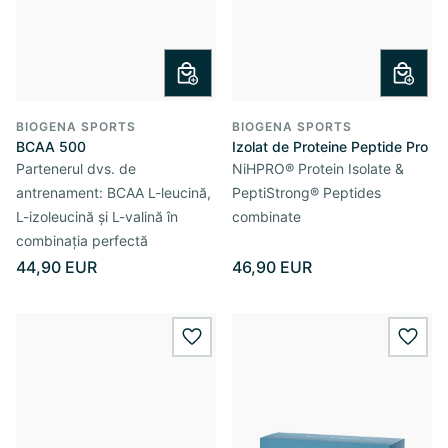
BIOGENA SPORTS
BIOGENA SPORTS
BCAA 500
Izolat de Proteine Peptide Pro
Partenerul dvs. de
NiHPRO® Protein Isolate &
antrenament: BCAA L-leucină,
PeptiStrong® Peptides
L-izoleucină și L-valină în
combinate
combinația perfectă
44,90 EUR
46,90 EUR
wishlist.add
wishl