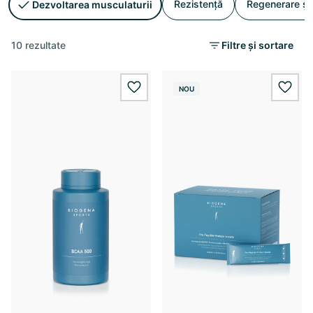
Rezistență
Regenerare și
Dezvoltarea musculaturii
10 rezultate
Filtre și sortare
NOU
wishlist.add
wishl