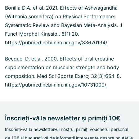
Bonilla D.A. et al. 2021. Effects of Ashwagandha
(Withania somnifera) on Physical Performance:
Systematic Review and Bayesian Meta-Analysis. J
Funct Morphol Kinesiol. 6(1):20.
https://pubmed.ncbi.nlm.nih.gov/33670194/
Becque, D. et al. 2000. Effects of oral creatine
supplementation on muscular strength and body
composition. Med Sci Sports Exerc; 32(3):654-8.
https://pubmed.ncbi.nlm.nih.gov/10731009/
Înscrieți-vă la newsletter și primiți 10€
Înscrieți-vă la newsletter-ul nostru, primiți voucherul personal
de 10€ și bucurați-vă de informații interesante despre noutățile