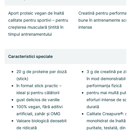
Aport proteic vegan de înaltă
Creatină pentru performanț
calitate pentru sportivi – pentru
bune în antrenamente scurt
creșterea musculară țintită în
intense
timpul antrenamentului
Caracteristici speciale
20 g de proteine per doză
3 g de creatină pe zi c
(stick)
în mod demonstrabil
în format stick practic –
performanța fizică
ideal și pentru călătorii
pentru mai multă puter
gust delicios de vanilie
eforturi intense de scur
100% vegan, fără aditivi
durată
artificiali, zahăr și OMG
Calitate Creapure®: cre
Valoare biologică deosebit
monohidrat de înaltă
de ridicată
puritate, testată, din