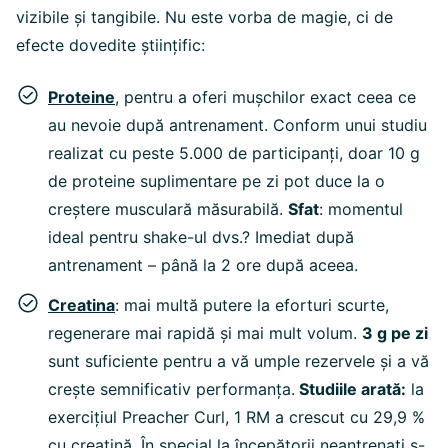
vizibile și tangibile. Nu este vorba de magie, ci de
efecte dovedite științific:
Proteine
, pentru a oferi mușchilor exact ceea ce
au nevoie după antrenament. Conform unui studiu
realizat cu peste 5.000 de participanți, doar 10 g
de proteine suplimentare pe zi pot duce la o
creștere musculară măsurabilă.
Sfat
: momentul
ideal pentru shake-ul dvs.? Imediat după
antrenament – până la 2 ore după aceea.
Creatina
: mai multă putere la eforturi scurte,
regenerare mai rapidă și mai mult volum.
3 g pe zi
sunt suficiente pentru a vă umple rezervele și a vă
crește semnificativ performanța.
Studiile arată:
la
exercițiul Preacher Curl, 1 RM a crescut cu 29,9 %
cu creatină. În special la începătorii neantrenați s-