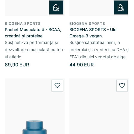
BIOGENA SPORTS
BIOGENA SPORTS
Pachet Musculatură - BCAA,
BIOGENA SPORTS - Ulei
creatină și proteine
Omega-3 vegan
Susțineți-vă performanța și
Susține sănătatea inimii, a
dezvoltarea musculară cu trio-
creierului și a vederii cu DHA și
ul atletic
EPA1 din ulei vegetal de alge
89,90 EUR
44,90 EUR
wishlist.add
wishl