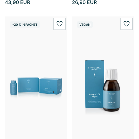
43,90 EUR
26,90 EUR
-20 % ÎN PACHET
VEGAN
wishlist.add
wishl