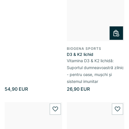
BIOGENA SPORTS
D3 & K2 lichid
Vitamina D3 & K2 lichidă:
Suportul dumneavoastră zilnic
- pentru oase, mușchi și
sistemul imunitar
54,90 EUR
26,90 EUR
wishlist.add
wishl