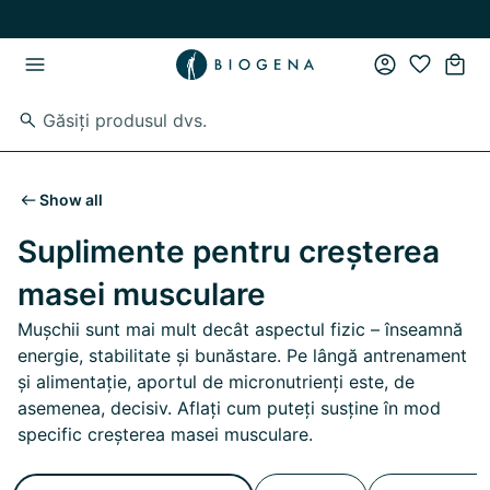
Skip to main content
Skip to main navigation
Show all
Suplimente pentru creșterea
masei musculare
Mușchii sunt mai mult decât aspectul fizic – înseamnă
energie, stabilitate și bunăstare. Pe lângă antrenament
și alimentație, aportul de micronutrienți este, de
asemenea, decisiv. Aflați cum puteți susține în mod
specific creșterea masei musculare.