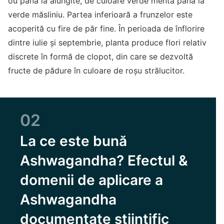
ou până la alungite, de culoare verde mentă până la
verde măsliniu. Partea inferioară a frunzelor este
acoperită cu fire de păr fine. În perioada de înflorire
dintre iulie și septembrie, planta produce flori relativ
discrete în formă de clopot, din care se dezvoltă
fructe de pădure în culoare de roșu strălucitor.
02
La ce este bună
Ashwagandha? Efectul &
domenii de aplicare a
Ashwagandha
documentate științific