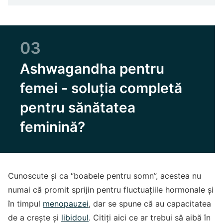
03
Ashwagandha pentru
femei - soluția completă
pentru sănătatea
feminină?
Cunoscute și ca “boabele pentru somn”, acestea nu
numai că promit sprijin pentru fluctuațiile hormonale și
în timpul
menopauzei
, dar se spune că au capacitatea
de a crește și
libidoul
. Citiți aici ce ar trebui să aibă în