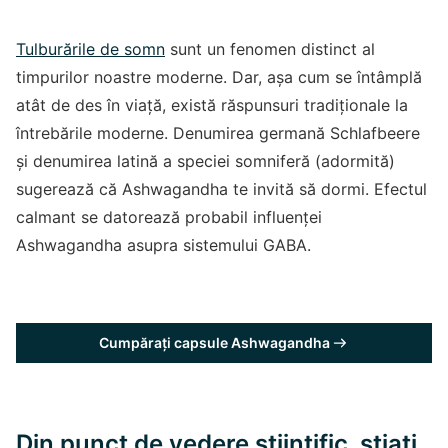
Tulburările de somn
sunt un fenomen distinct al
timpurilor noastre moderne. Dar, așa cum se întâmplă
atât de des în viață, există răspunsuri tradiționale la
întrebările moderne. Denumirea germană Schlafbeere
și denumirea latină a speciei somniferă (adormită)
sugerează că Ashwagandha te invită să dormi. Efectul
calmant se datorează probabil influenței
Ashwagandha asupra sistemului GABA.
Cumpărați capsule Ashwagandha
Din punct de vedere științific, știați