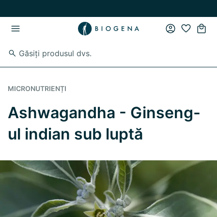
Skip to main content
Skip to main navigation
MICRONUTRIENȚI
Ashwagandha - Ginseng-
ul indian sub luptă