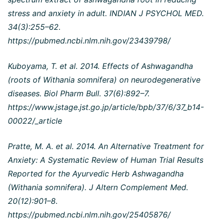
stress and anxiety in adult. INDIAN J PSYCHOL MED.
34(3):255–62.
https://pubmed.ncbi.nlm.nih.gov/23439798/
Kuboyama, T. et al. 2014. Effects of Ashwagandha
(roots of Withania somnifera) on neurodegenerative
diseases. Biol Pharm Bull. 37(6):892–7.
https://www.jstage.jst.go.jp/article/bpb/37/6/37_b14-
00022/_article
Pratte, M. A. et al. 2014. An Alternative Treatment for
Anxiety: A Systematic Review of Human Trial Results
Reported for the Ayurvedic Herb Ashwagandha
(Withania somnifera). J Altern Complement Med.
20(12):901–8.
https://pubmed.ncbi.nlm.nih.gov/25405876/