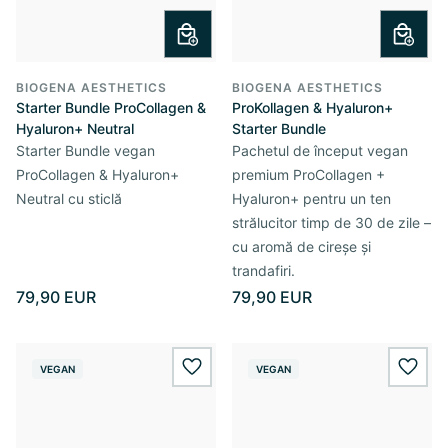
BIOGENA AESTHETICS
BIOGENA AESTHETICS
Starter Bundle ProCollagen &
ProKollagen & Hyaluron+
Hyaluron+ Neutral
Starter Bundle
Starter Bundle vegan
Pachetul de început vegan
ProCollagen & Hyaluron+
premium ProCollagen +
Neutral cu sticlă
Hyaluron+ pentru un ten
strălucitor timp de 30 de zile –
cu aromă de cireșe și
trandafiri.
79,90 EUR
79,90 EUR
VEGAN
VEGAN
wishlist.add
wishl