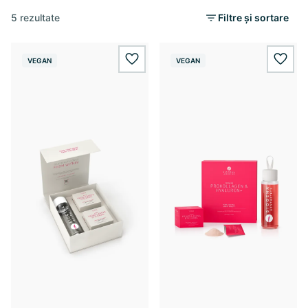
5 rezultate
Filtre și sortare
VEGAN
VEGAN
wishlist.add
wishl