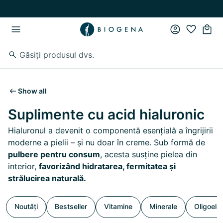
Skip to main content
Skip to main navigation
Show all
Suplimente cu acid hialuronic
Hialuronul a devenit o componentă esențială a îngrijirii
moderne a pielii – și nu doar în creme. Sub formă de
pulbere pentru consum
, acesta susține pielea din
interior,
favorizând hidratarea, fermitatea și
strălucirea naturală.
Noutăți
Bestseller
Vitamine
Minerale
Oligoele