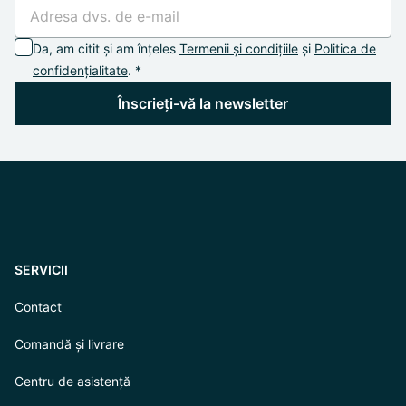
Da, am citit și am înțeles
Termenii și condițiile
și
Politica de
confidențialitate
. *
Înscrieți-vă la newsletter
SERVICII
Contact
Comandă și livrare
Centru de asistență