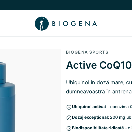
 Poveste
Comutare submeniu Cunoaștere
BIOGENA SPORTS
Active CoQ1
Ubiquinol în doză mare, c
dumneavoastră în antren
Ubiquinol activat
– coenzima Q
Dozaj excepțional:
200 mg ubi
Biodisponibilitate ridicată
– d