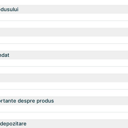
odusului
ndat
ortante despre produs
 depozitare