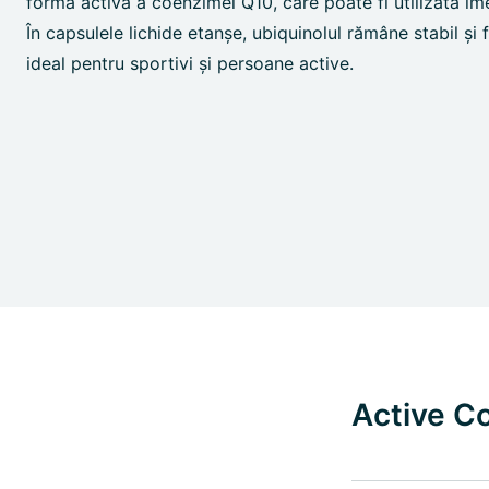
forma activă a coenzimei Q10, care poate fi utilizată i
În capsulele lichide etanșe, ubiquinolul rămâne stabil și 
ideal pentru sportivi și persoane active.
Active Co