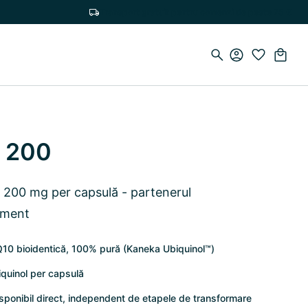
Transport gratuit pentru comenzi de peste 75 €
0 200
u 200 mg per capsulă - partenerul
ament
10 bioidentică, 100% pură (Kaneka Ubiquinol™)
quinol per capsulă
isponibil direct, independent de etapele de transformare