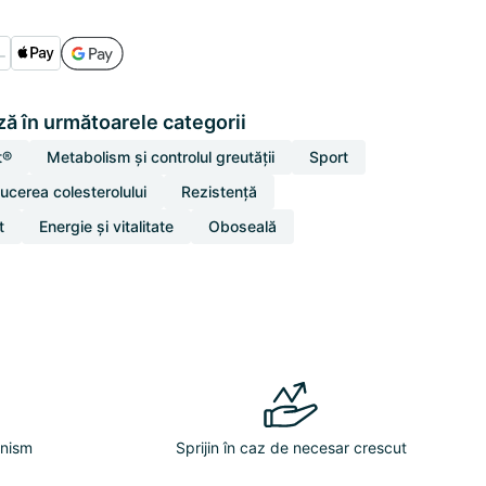
ă în următoarele categorii
t®
Metabolism și controlul greutății
Sport
ucerea colesterolului
Rezistență
t
Energie și vitalitate
Oboseală
anism
Sprijin în caz de necesar crescut