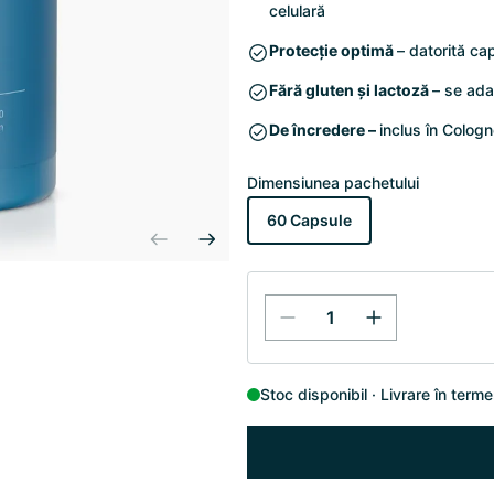
celulară
Protecție optimă
– datorită ca
Fără gluten și lactoză
– se ada
De încredere –
inclus în Cologn
Dimensiunea pachetului
60 Capsule
Stoc disponibil
Livrare în terme