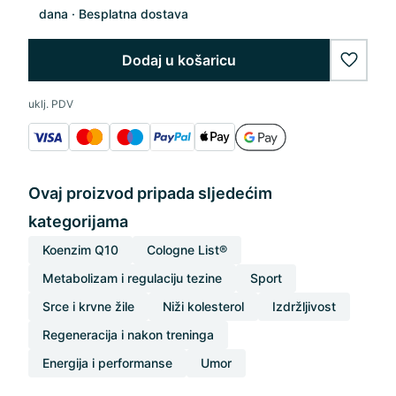
dana
Besplatna dostava
Dodaj u košaricu
wishlis
uklj. PDV
Ovaj proizvod pripada sljedećim
kategorijama
Koenzim Q10
Cologne List®
Metabolizam i regulaciju tezine
Sport
Srce i krvne žile
Niži kolesterol
Izdržljivost
Regeneracija i nakon treninga
Energija i performanse
Umor