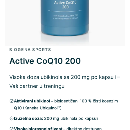
BIOGENA SPORTS
Active CoQ10 200
Visoka doza ubikinola sa 200 mg po kapsuli –
Vaš partner u treningu
Aktivirani ubikinol –
bioidentičan, 100 % čisti koenzim
Q10 (Kaneka Ubiquinol™)
Izuzetna doza:
200 mg ubikinola po kapsuli
Visoka bioraspoloživost
– direktno dostupan,