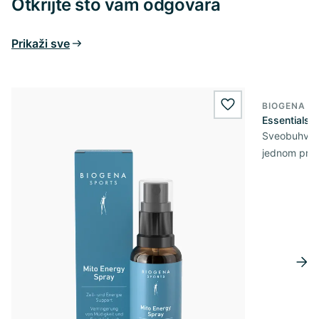
Otkrijte što vam odgovara
Prikaži sve
BIOGENA S
wishlist.add
Essentials
Sveobuhvatn
jednom pro