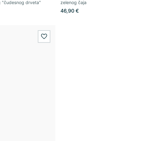
g "čudesnog drveta"
zelenog čaja
€
46,90 €
wishlist.add