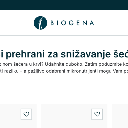
nama podizbornik
uči/isključi Znanje podizbornik
 prehrani za snižavanje šeć
zinom šećera u krvi? Udahnite duboko. Zatim poduzmite ko
i razliku – a pažljivo odabrani mikronutrijenti mogu Vam 
wishlist.add
wishlist.add