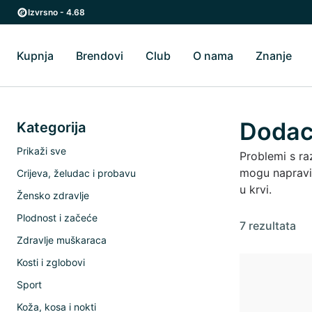
Preskoči na glavni sadržaj
Preskoči na glavnu navigaciju
Izvrsno - 4.68
Kupnja
Brendovi
Club
O nama
Znanje
Uključi/isključi Kupnja podizbornik
Uključi/isključi Brendovi podizbornik
Uključi/isključi O 
Uklj
Dodaci
Kategorija
Prikaži sve
Problemi s ra
mogu napravit
Crijeva, želudac i probavu
u krvi.
Žensko zdravlje
Plodnost i začeće
7 rezultata
Zdravlje muškaraca
Kosti i zglobovi
Sport
Koža, kosa i nokti