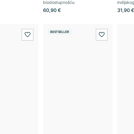
biodostupnošću
indijsko
60,90 €
31,90 
BESTSELLER
wishlist.add
wishlist.add