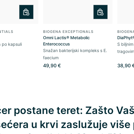
NTIALS
BIOGENA EXCEPTIONALS
BIOGEN
Omni Lactis® Metabolic
DiaPhyt
Enterococcus
 po kapsuli
S biljni
Snažan bakterijski kompleks s E.
tragovi
faecium
49,90 €
38,90 
er postane teret: Zašto Va
šećera u krvi zaslužuje više