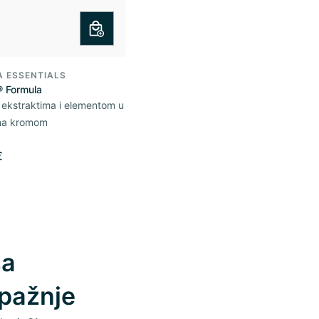
A ESSENTIALS
® Formula
m ekstraktima i elementom u
ma kromom
€
ša
 pažnje