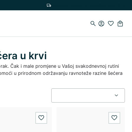
Besplatna dostava za narudžbe iznad 75 €
era u krvi
rak. Čak i male promjene u Vašoj svakodnevnoj rutini
pomoći u prirodnom održavanju ravnoteže razine šećera
wishlist.add
wishlis