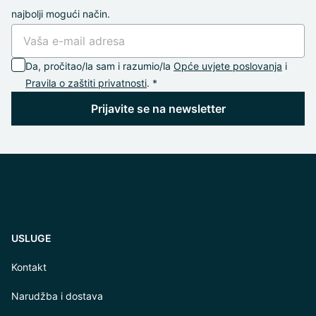
najbolji mogući način.
Da, pročitao/la sam i razumio/la
Opće uvjete poslovanja
i
Pravila o zaštiti privatnosti
. *
Prijavite se na newsletter
USLUGE
Kontakt
Narudžba i dostava