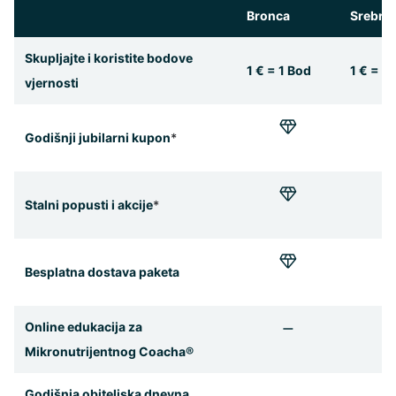
Bronca
Srebro
Skupljajte i koristite bodove
1 € = 1 Bod
1 € = 1
vjernosti
Godišnji jubilarni kupon
*
Stalni popusti i akcije
*
Besplatna dostava paketa
Online edukacija za
Mikronutrijentnog Coacha®
Godišnja obiteljska dnevna