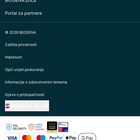
BIOGENA priča
Portal za partnere
© 2026 BIOGENA
Zaštita privatnosti
Impresum
Opći uvjeti poslovanja
Informacije o zdravstvenim temama
Izjava o pristupačnosti
HRVATSKA
HR
EUR
https://biogena.com/de-at
https://biogena.com/de-de
https://biogena.com/de-ch
https://biogena.com/it-it