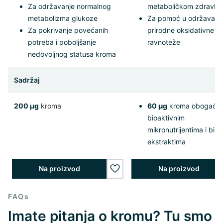
Za održavanje normalnog
metaboličkom zdravlju
metabolizma glukoze
Za pomoć u održavanj
Za pokrivanje povećanih
prirodne oksidativne
potreba i poboljšanje
ravnoteže
nedovoljnog statusa kroma
Sadržaj
200 µg
kroma
60 µg
kroma obogaće
bioaktivnim
mikronutrijentima i biljn
ekstraktima
Na proizvod
Na proizvod
wishlist.add
FAQs
Imate pitanja o kromu? Tu smo