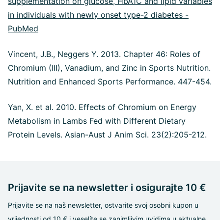
supplementation on glucose, HbA1C and lipid variables
in individuals with newly onset type-2 diabetes -
PubMed
Vincent, J.B., Neggers Y. 2013. Chapter 46: Roles of
Chromium (III), Vanadium, and Zinc in Sports Nutrition.
Nutrition and Enhanced Sports Performance. 447-454.
Yan, X. et al. 2010. Effects of Chromium on Energy
Metabolism in Lambs Fed with Different Dietary
Protein Levels. Asian-Aust J Anim Sci. 23(2):205-212.
Prijavite se na newsletter i osigurajte 10 €
Prijavite se na naš newsletter, ostvarite svoj osobni kupon u
vrijednosti od 10 € i veselíte se zanimljivim uvidima u aktualne