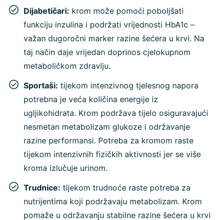
Dijabetičari:
krom može pomoći poboljšati
funkciju inzulina i podržati vrijednosti HbA1c –
važan dugoročni marker razine šećera u krvi. Na
taj način daje vrijedan doprinos cjelokupnom
metaboličkom zdravlju.
Sportaši:
tijekom intenzivnog tjelesnog napora
potrebna je veća količina energije iz
ugljikohidrata. Krom podržava tijelo osiguravajući
nesmetan metabolizam glukoze i održavanje
razine performansi. Potreba za kromom raste
tijekom intenzivnih fizičkih aktivnosti jer se više
kroma izlučuje urinom.
Trudnice:
tijekom trudnoće raste potreba za
nutrijentima koji podržavaju metabolizam. Krom
pomaže u održavanju stabilne razine šećera u krvi