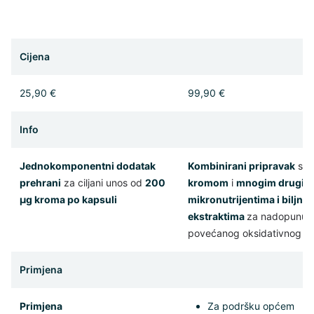
Cijena
25,90 €
99,90 €
Info
Jednokomponentni dodatak
Kombinirani pripravak
s
prehrani
za ciljani unos od
200
kromom
i
mnogim drugim
µg kroma po kapsuli
mikronutrijentima i biljni
ekstraktima
za nadopunu 
povećanog oksidativnog st
Primjena
Primjena
Za podršku općem