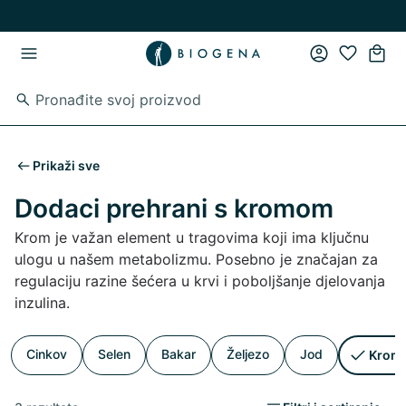
Preskoči na glavni sadržaj
Preskoči na glavnu navigaciju
Prikaži sve
Dodaci prehrani s kromom
Krom je važan element u tragovima koji ima ključnu
ulogu u našem metabolizmu. Posebno je značajan za
regulaciju razine šećera u krvi i poboljšanje djelovanja
inzulina.
Cinkov
Selen
Bakar
Željezo
Jod
Krom