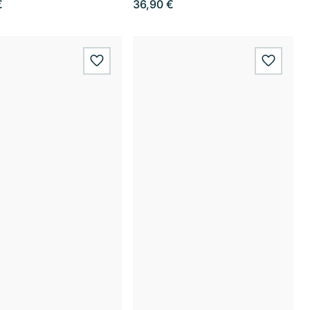
€
36,90 €
wishlist.add
wishlis