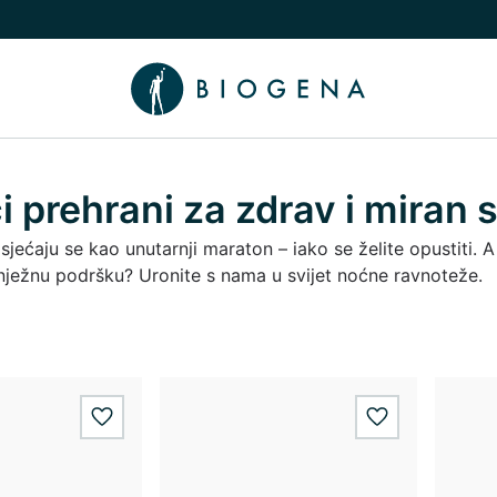
nama podizbornik
uči/isključi Znanje podizbornik
 prehrani za zdrav i miran 
jećaju se kao unutarnji maraton – iako se želite opustiti. A 
 nježnu podršku? Uronite s nama u svijet noćne ravnoteže.
wishlist.add
wishlist.add