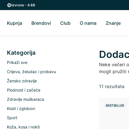
Preskoči na glavni sadržaj
Preskoči na glavnu navigaciju
Izvrsno - 4.68
Kupnja
Brendovi
Club
O nama
Znanje
Uključi/isključi Kupnja podizbornik
Uključi/isključi Brendovi podizbornik
Uključi/isključi O 
Uklj
Dodaci
Kategorija
Prikaži sve
Neke večeri os
mogli pružiti
Crijeva, želudac i probavu
Žensko zdravlje
11 rezultata
Plodnost i začeće
Zdravlje muškaraca
BESTSELLER
Kosti i zglobovi
Sport
Koža, kosa i nokti