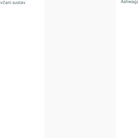
Ashwagan
ivčani sustav