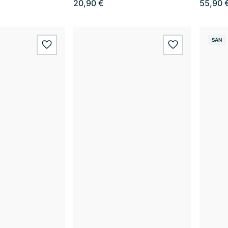
20,90 €
55,90 
SAN
wishlist.add
wishlist.add