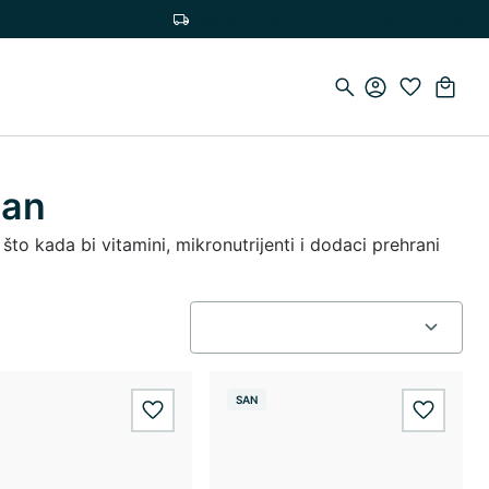
Besplatna dostava za narudžbe iznad 75 €
san
što kada bi vitamini, mikronutrijenti i dodaci prehrani
SAN
wishlist.add
wishlis