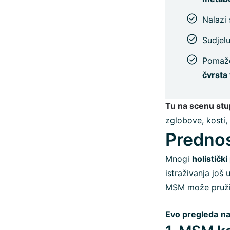
Nalazi
Sudjel
Pomaže
čvrsta 
Tu na scenu st
zglobove, kosti, 
Prednos
Mnogi
holistički
istraživanja još 
MSM može pružiti
Evo pregleda
na