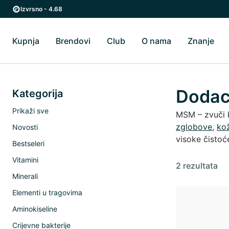
Preskoči na glavni sadržaj
Preskoči na glavnu navigaciju
Izvrsno - 4.68
Kupnja
Brendovi
Club
O nama
Znanje
Uključi/isključi Kupnja podizbornik
Uključi/isključi Brendovi podizbornik
Uključi/isključi O 
Uklj
Dodac
Kategorija
Prikaži sve
MSM – zvuči k
zglobove
,
ko
Novosti
visoke čistoće
Bestseleri
Vitamini
2 rezultata
Minerali
Elementi u tragovima
Aminokiseline
Crijevne bakterije