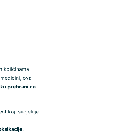
im količinama
 medicini, ova
ku prehrani na
nt koji sudjeluje
oksikacije
,