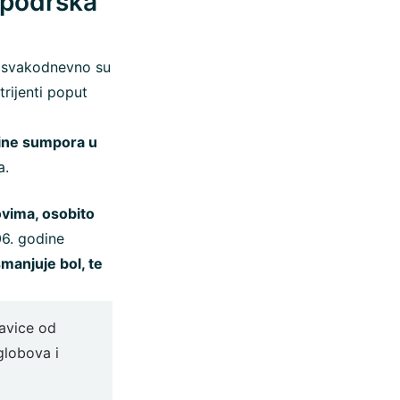
 podrška
e svakodnevno su
trijenti poput
čine sumpora u
a.
vima, osobito
06. godine
manjuje bol, te
kavice od
globova i