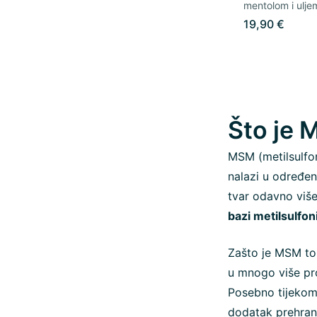
mentolom i ulj
19,90 €
Što je 
MSM (metilsulfon
nalazi u određen
tvar odavno više
bazi metilsulfo
Zašto je MSM tol
u mnogo više pro
Posebno tijeko
dodatak prehran