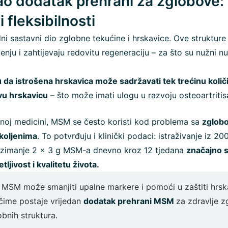
ao dodatak prehrani za zglobove:
i fleksibilnosti
ni sastavni dio zglobne tekućine i hrskavice. Ove struktur
nju i zahtijevaju redovitu regeneraciju – za što su nužni nu
u da istrošena hrskavica može sadržavati tek trećinu koli
vu hrskavicu
– što može imati ulogu u razvoju osteoartritis
oj medicini, MSM se često koristi kod problema sa
zglobo
koljenima
. To potvrđuju i klinički podaci: istraživanje iz 20
uzimanje 2 x 3 g MSM-a dnevno kroz 12 tjedana
značajno s
ljivost i kvalitetu života.
? MSM može smanjiti upalne markere i pomoći u zaštiti hrs
čime postaje vrijedan
dodatak prehrani MSM
za zdravlje z
bnih struktura.