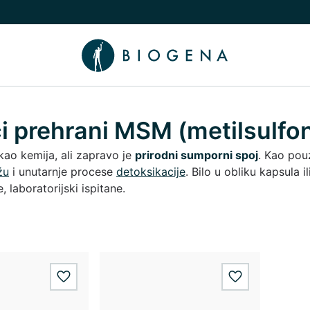
nama podizbornik
uči/isključi Znanje podizbornik
i prehrani MSM (metilsulfo
ao kemija, ali zapravo je
prirodni sumporni spoj
. Kao po
žu
i unutarnje procese
detoksikacije
. Bilo u obliku kapsula
, laboratorijski ispitane.
wishlist.add
wishlist.add