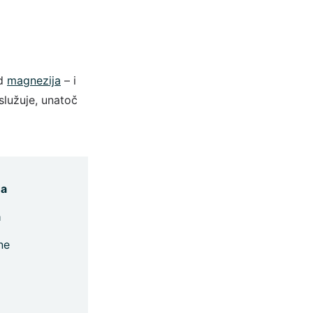
od
magnezija
– i
služuje, unatoč
na
a
ne