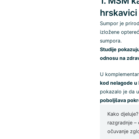
1. MSM k
hrskavici 
Sumpor je prirod
izložene optereće
sumpora.
Studije pokazuj
odnosu na zdra
U komplementarn
kod nelagode u 
pokazalo je da 
poboljšava pokret
Kako djeluje
razgradnje – 
očuvanje zglo