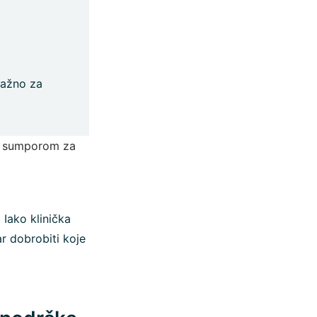
važno za
bu sumporom za
 Iako klinička
ar dobrobiti koje