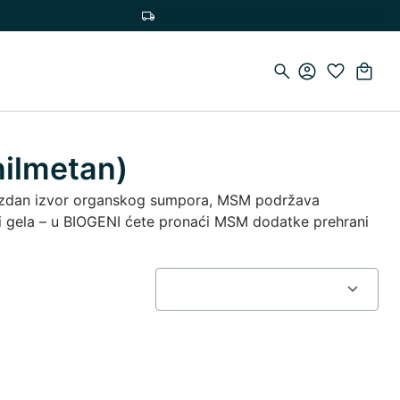
Besplatna dostava za narudžbe iznad 75 €
nilmetan)
uzdan izvor organskog sumpora, MSM podržava
 ili gela – u BIOGENI ćete pronaći MSM dodatke prehrani