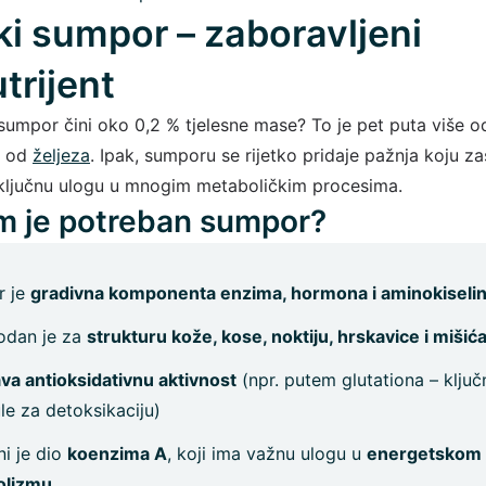
i sumpor – zaboravljeni
trijent
a sumpor čini oko 0,2 % tjelesne mase? To je pet puta više 
e od
željeza
. Ipak, sumporu se rijetko pridaje pažnja koju za
a ključnu ulogu u mnogim metaboličkim procesima.
m je potreban sumpor?
r je
gradivna komponenta enzima, hormona i aminokiseli
dan je za
strukturu kože, kose, noktiju, hrskavice i mišić
va antioksidativnu aktivnost
(npr. putem glutationa – ključ
le za detoksikaciju)
ni je dio
koenzima A
, koji ima važnu ulogu u
energetskom
olizmu