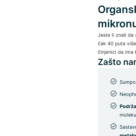
Organsk
mikronu
Jeste li znali d
čak 40 puta viš
činjenici da im
Zašto na
Sumpo
Neopho
Podrža
moleku
Sastav
metab