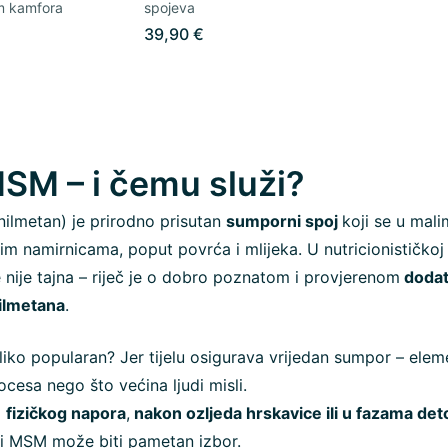
em kamfora
spojeva
39,90 €
MSM – i čemu služi?
ilmetan) je prirodno prisutan
sumporni spoj
koji se u mal
im namirnicama, poput povrća i mlijeka. U nutricionističkoj
 nije tajna – riječ je o dobro poznatom i provjerenom
dodat
nilmetana
.
iko popularan? Jer tijelu osigurava vrijedan sumpor – eleme
cesa nego što većina ljudi misli.
m
fizičkog napora
,
nakon ozljeda hrskavice ili u fazama det
i MSM može biti pametan izbor.