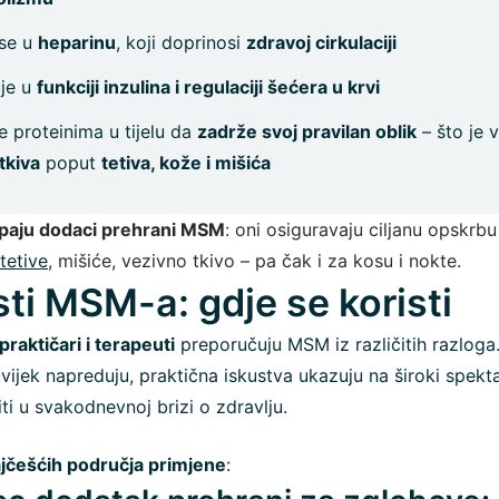
 se u
heparinu
, koji doprinosi
zdravoj cirkulaciji
uje u
funkciji inzulina i regulaciji šećera u krvi
 proteinima u tijelu da
zadrže svoj pravilan oblik
– što je 
tkiva
poput
tetiva, kože i mišića
upaju dodaci prehrani MSM
: oni osiguravaju ciljanu opskr
tetive
, mišiće, vezivno tkivo – pa čak i za kosu i nokte.
ti MSM-a: gdje se koristi
 praktičari i terapeuti
preporučuju MSM iz različitih razloga.
uvijek napreduju, praktična iskustva ukazuju na široki spekt
 u svakodnevnoj brizi o zdravlju.
jčešćih područja primjene
: