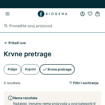
Preskoči na glavni sadržaj
Preskoči na glavnu navigaciju
Prikaži sve
Krvne pretrage
Knjige
Kuponi
Krvne pretrage
0 rezultata
Filtri i sortiranje
Nema rezultata
Nažalost, trenutno nema proizvoda u ovoj kategoriji ili