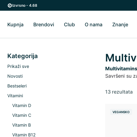
Preskoči na glavni sadržaj
Preskoči na glavnu navigaciju
Izvrsno - 4.68
Kupnja
Brendovi
Club
O nama
Znanje
Uključi/isključi Kupnja podizbornik
Uključi/isključi Brendovi podizbornik
Uključi/isključi O 
Uklj
Multiv
Kategorija
Prikaži sve
Multivitamin
Savršeni su z
Novosti
Bestseleri
13 rezultata
Vitamini
Vitamin D
VEGANSKO
Vitamin C
Vitamin B
Vitamin B12