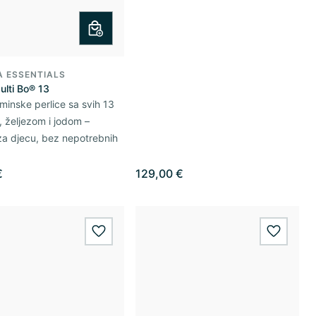
A ESSENTIALS
ulti Bo® 13
aminske perlice sa svih 13
, željezom i jodom –
za djecu, bez nepotrebnih
€
129,00 €
wishlist.add
wishlis