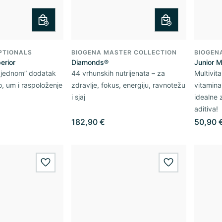
PTIONALS
BIOGENA MASTER COLLECTION
BIOGEN
erior
Diamonds®
Junior M
 jednom” dodatak
44 vrhunskih nutrijenata – za
Multivit
lo, um i raspoloženje
zdravlje, fokus, energiju, ravnotežu
vitamina
i sjaj
idealne 
aditiva!
182,90 €
50,90 
wishlist.add
wishlist.add