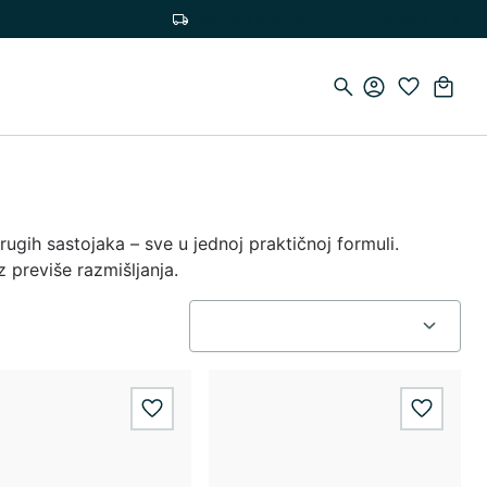
Besplatna dostava za narudžbe iznad 75 €
rugih sastojaka – sve u jednoj praktičnoj formuli.
 previše razmišljanja.
wishlist.add
wishlis