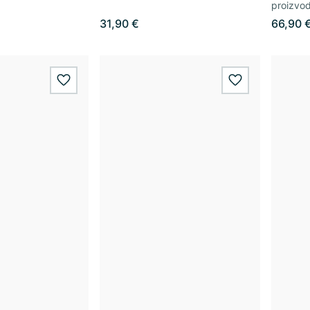
proizvo
31,90 €
66,90 
wishlist.add
wishlist.add