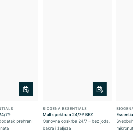
NTIALS
BIOGENA ESSENTIALS
BIOGEN
24/7®
Multispektrum 24/7® BEZ
Essentia
 dodatak prehrani
Osnovna opskrba 24/7 – bez joda,
Sveobuh
enata
bakra i željeza
mikronut