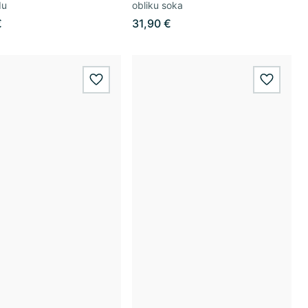
du
obliku soka
€
31,90 €
wishlist.add
wishlis