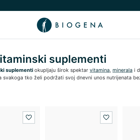
nama podizbornik
uči/isključi Znanje podizbornik
itaminski suplementi
ski suplementi
okupljaju širok spektar
vitamina
,
minerala
i d
a svakoga tko želi podržati svoj dnevni unos nutrijenata bez
wishlist.add
wishlist.add