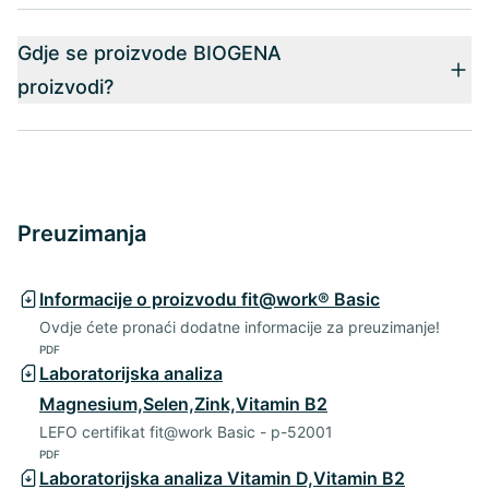
Gdje se proizvode BIOGENA
proizvodi?
Preuzimanja
Informacije o proizvodu fit@work® Basic
Ovdje ćete pronaći dodatne informacije za preuzimanje!
PDF
Laboratorijska analiza
Magnesium,Selen,Zink,Vitamin B2
LEFO certifikat fit@work Basic - p-52001
PDF
Laboratorijska analiza Vitamin D,Vitamin B2