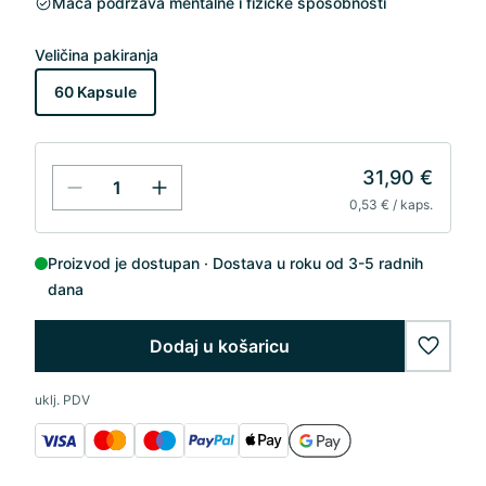
Maca podržava mentalne i fizičke sposobnosti
Veličina pakiranja
60 Kapsule
31,90 €
0,53 € / kaps.
Proizvod je dostupan
Dostava u roku od 3-5 radnih
dana
Dodaj u košaricu
wishlis
uklj. PDV