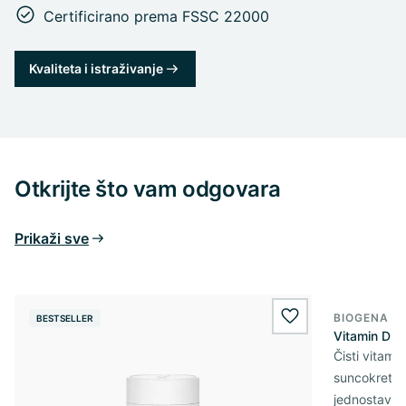
Certificirano prema FSSC 22000
Kvaliteta i istraživanje
Otkrijte što vam odgovara
Prikaži sve
BIOGENA E
BESTSELLER
BESTSELL
wishlist.add
Vitamin D3 
Čisti vitami
suncokretov
jednostavn