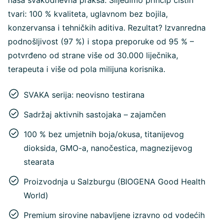
naša svakodnevna praksa. Slijedimo princip čistih
tvari: 100 % kvaliteta, uglavnom bez bojila,
konzervansa i tehničkih aditiva. Rezultat? Izvanredna
podnošljivost (97 %) i stopa preporuke od 95 % –
potvrđeno od strane više od 30.000 liječnika,
terapeuta i više od pola milijuna korisnika.
SVAKA serija: neovisno testirana
Sadržaj aktivnih sastojaka – zajamčen
100 % bez umjetnih boja/okusa, titanijevog
dioksida, GMO-a, nanočestica, magnezijevog
stearata
Proizvodnja u Salzburgu (BIOGENA Good Health
World)
Premium sirovine nabavljene izravno od vodećih