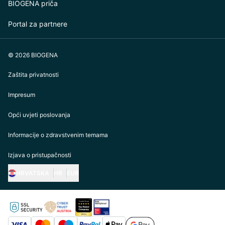
BIOGENA priča
Portal za partnere
© 2026 BIOGENA
Zaštita privatnosti
Impresum
Opći uvjeti poslovanja
Informacije o zdravstvenim temama
Izjava o pristupačnosti
HRVATSKA
HR
EUR
https://biogena.com/de-at
https://biogena.com/de-de
https://biogena.com/de-ch
https://biogena.com/it-it