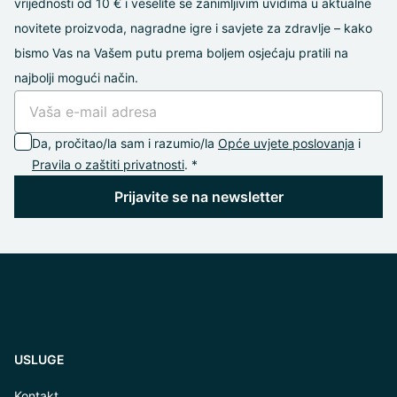
vrijednosti od 10 € i veselíte se zanimljivim uvidima u aktualne
novitete proizvoda, nagradne igre i savjete za zdravlje – kako
bismo Vas na Vašem putu prema boljem osjećaju pratili na
najbolji mogući način.
Da, pročitao/la sam i razumio/la
Opće uvjete poslovanja
i
Pravila o zaštiti privatnosti
. *
Prijavite se na newsletter
USLUGE
Kontakt