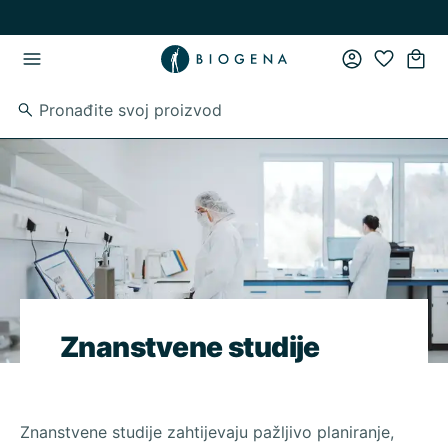
Preskoči na glavni sadržaj
Preskoči na glavnu navigaciju
Znanstvene studije
Znanstvene studije zahtijevaju pažljivo planiranje,