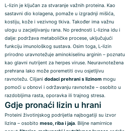
L-lizin je ključan za stvaranje važnih proteina. Kao
sastavni dio kolagena, pomaže u izgradnji mišića,
kostiju, kože i vezivnog tkiva. Također ima važnu
ulogu u zacjeljivanju rana. No prednosti L-lizina idu i
dalje: podržava metaboličke procese, uključujući
funkciju imunološkog sustava. Osim toga, L-lizin
prirodno uravnotežuje aminokiselinu arginin – poznatu
kao glavni nutrijent za herpes viruse. Neuravnotežena
prehrana lako može poremetiti ovu osjetljivu
ravnotežu. Ciljani
dodaci prehrani s lizinom
mogu
pomoći u obnovi i održavanju ravnoteže – osobito u
razdobljima rasta, oporavka ili trajnog stresa.
Gdje pronaći lizin u hrani
Proteini životinjskog podrijetla najbogatiji su izvor
lizina – osobito
meso, riba i jaja
. Biljne namirnice