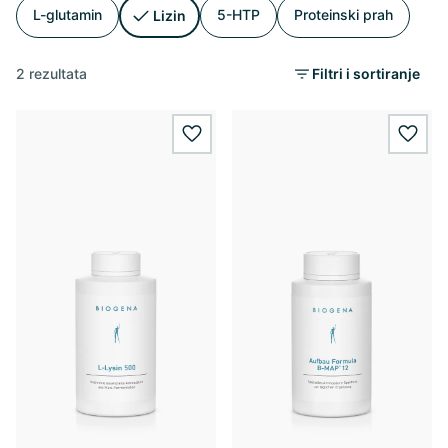
L-glutamin
5-HTP
Proteinski prah
Lizin
2 rezultata
Filtri i sortiranje
wishlist.add
wishl