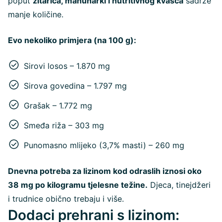
poput
žitarica, mahunarki i nutritivnog kvasca
sadrže
manje količine.
Evo nekoliko primjera (na 100 g):
Sirovi losos – 1.870 mg
Sirova govedina – 1.797 mg
Grašak – 1.772 mg
Smeđa riža – 303 mg
Punomasno mlijeko (3,7% masti) – 260 mg
Dnevna potreba za lizinom kod odraslih iznosi oko
38 mg po kilogramu tjelesne težine.
Djeca, tinejdžeri
i trudnice obično trebaju i više.
Dodaci prehrani s lizinom: