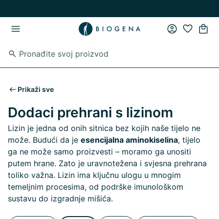
Preskoči na glavni sadržaj
Preskoči na glavnu navigaciju
Prikaži sve
Dodaci prehrani s lizinom
Lizin je jedna od onih sitnica bez kojih naše tijelo ne
može. Budući da je
esencijalna aminokiselina
, tijelo
ga ne može samo proizvesti – moramo ga unositi
putem hrane. Zato je uravnotežena i svjesna prehrana
toliko važna. Lizin ima ključnu ulogu u mnogim
temeljnim procesima, od podrške imunološkom
sustavu do izgradnje mišića.