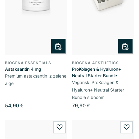
BIOGENA ESSENTIALS
BIOGENA AESTHETICS
Astaksantin 4 mg
ProKolagen & Hyaluron+
Neutral Starter Bundle
Premium astaksantin iz zelene
Veganski ProKolagen &
alge
Hyaluron+ Neutral Starter
Bundle s bocom
54,90 €
79,90 €
wishlist.add
wishl