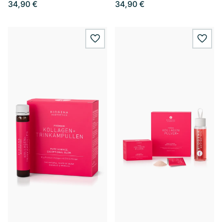
34,90 €
34,90 €
wishlist.add
wishl