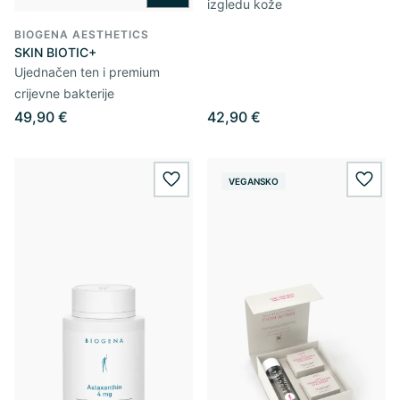
izgledu kože
BIOGENA AESTHETICS
SKIN BIOTIC+
Ujednačen ten i premium
crijevne bakterije
49,90 €
42,90 €
VEGANSKO
wishlist.add
wishl