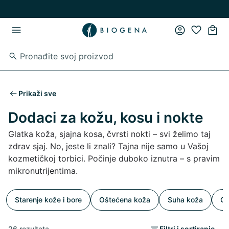
Preskoči na glavni sadržaj
Preskoči na glavnu navigaciju
Prikaži sve
Dodaci za kožu, kosu i nokte
Glatka koža, sjajna kosa, čvrsti nokti – svi želimo taj
zdrav sjaj. No, jeste li znali? Tajna nije samo u Vašoj
kozmetičkoj torbici. Počinje duboko iznutra – s pravim
mikronutrijentima.
Starenje kože i bore
Oštećena koža
Suha koža
Gu
26 rezultata
Filtri i sortiranje