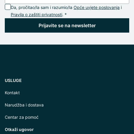
Da, pročitao/la sam i razumio/la
Opće uvjete poslovanja
i
Pravila o zaštiti privatnosti
. *
Prijavite se na newsletter
USLUGE
Kontakt
Narudžba i dostava
Centar za pomoć
Otkaži ugovor