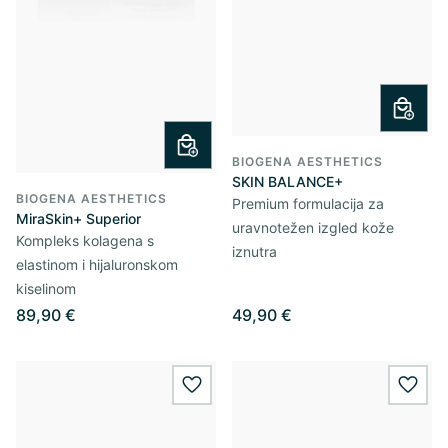
BIOGENA AESTHETICS
SKIN BALANCE+
BIOGENA AESTHETICS
Premium formulacija za
MiraSkin+ Superior
uravnotežen izgled kože
Kompleks kolagena s
iznutra
elastinom i hijaluronskom
kiselinom
89,90 €
49,90 €
wishlist.add
wishl