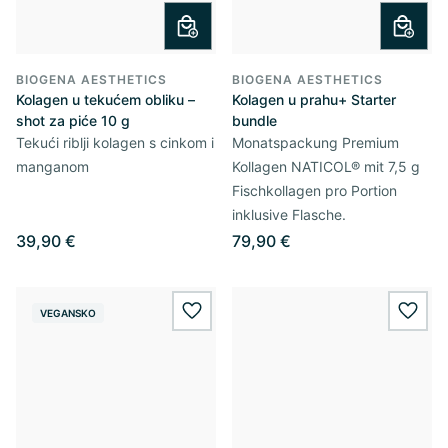
BIOGENA AESTHETICS
BIOGENA AESTHETICS
Kolagen u tekućem obliku –
Kolagen u prahu+ Starter
shot za piće 10 g
bundle
Tekući riblji kolagen s cinkom i
Monatspackung Premium
manganom
Kollagen NATICOL® mit 7,5 g
Fischkollagen pro Portion
inklusive Flasche.
39,90 €
79,90 €
VEGANSKO
wishlist.add
wishl