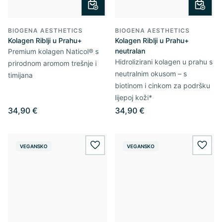
BIOGENA AESTHETICS
BIOGENA AESTHETICS
Kolagen Riblji u Prahu+
Kolagen Riblji u Prahu+
neutralan
Premium kolagen Naticol® s
Hidrolizirani kolagen u prahu s
prirodnom aromom trešnje i
neutralnim okusom – s
timijana
biotinom i cinkom za podršku
lijepoj koži*
34,90 €
34,90 €
VEGANSKO
VEGANSKO
wishlist.add
wishl