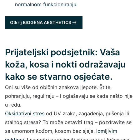
normalnom funkcioniranju.
Otkrij BIOGENA AESTHETICS
Prijateljski podsjetnik: Vaša
koža, kosa i nokti odražavaju
kako se stvarno osjećate.
Oni su više od običnih znakova ljepote. Štite,
pohranjuju, reguliraju – i oglašavaju se kada nešto nije
u redu.
Oksidativni stres
od UV zraka, zagađenja, pušenja ili
stalnog stresa? To može ostaviti trag – pozdravite se
sa umornom kožom, kosom bez sjaja,
lomljivim
noktima
. I nemojte podcijeniti stvari poput lošeg sna,