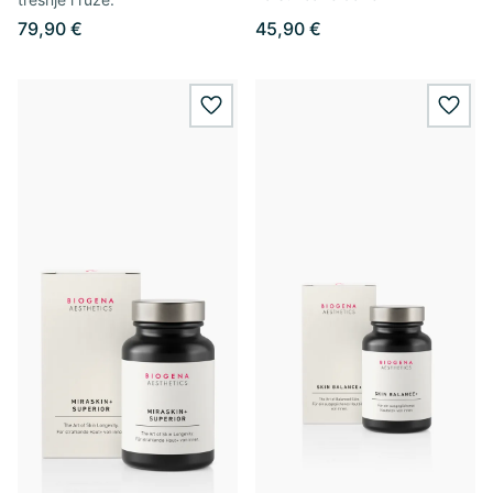
79,90 €
45,90 €
wishlist.add
wishl