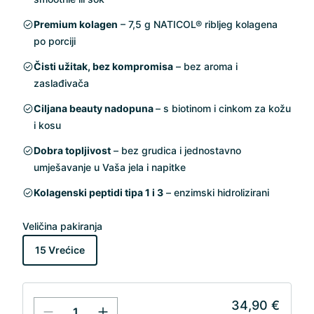
Premium kolagen
– 7,5 g NATICOL® ribljeg kolagena
po porciji
Čisti užitak, bez kompromisa
– bez aroma i
zaslađivača
Ciljana beauty nadopuna
– s biotinom i cinkom za kožu
i kosu
Dobra topljivost
– bez grudica i jednostavno
umješavanje u Vaša jela i napitke
Kolagenski peptidi tipa 1 i 3
– enzimski hidrolizirani
Veličina pakiranja
15 Vrećice
34,90 €