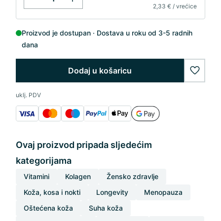
2,33 € / vrećice
Proizvod je dostupan
Dostava u roku od 3-5 radnih
dana
Dodaj u košaricu
wishlis
uklj. PDV
Ovaj proizvod pripada sljedećim
kategorijama
Vitamini
Kolagen
Žensko zdravlje
Koža, kosa i nokti
Longevity
Menopauza
Oštećena koža
Suha koža