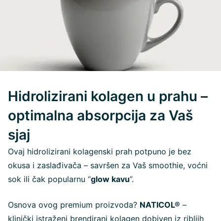
Hidrolizirani kolagen u prahu –
optimalna absorpcija za Vaš
sjaj
Ovaj hidrolizirani kolagenski prah potpuno je bez
okusa i zaslađivača – savršen za Vaš smoothie, voćni
sok ili čak popularnu “
glow kavu
”.
Osnova ovog premium proizvoda?
NATICOL®
–
klinički istraženi brendirani kolagen dobiven iz ribljih