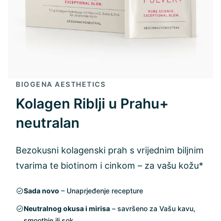
BIOGENA AESTHETICS
Kolagen Riblji u Prahu+
neutralan
Bezokusni kolagenski prah s vrijednim biljnim
tvarima te biotinom i cinkom – za vašu kožu*
Sada novo
– Unaprjeđenje recepture
Neutralnog okusa i mirisa
– savršeno za Vašu kavu,
smoothie ili sok