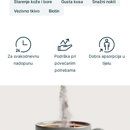
Starenje kože i bore
Gusta kosa
Snažni nokti
Vezivno tkivo
Biotin
Za svakodnevnu
Podrška pri
Dobra apsorpcija u
nadopunu
povećanim
tijelu
potrebama