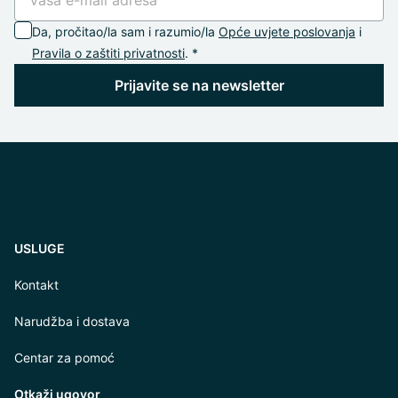
Da, pročitao/la sam i razumio/la
Opće uvjete poslovanja
i
Pravila o zaštiti privatnosti
. *
Prijavite se na newsletter
USLUGE
Kontakt
Narudžba i dostava
Centar za pomoć
Otkaži ugovor