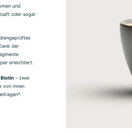
romen und
tsaft oder sogar
udiengeprüftes
Dank der
ragmente
er erleichtert.
 Biotin
– zwei
e von innen
itragen*.