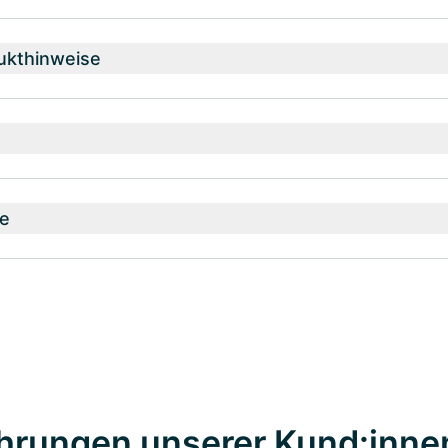
ukthinweise
e
hrungen unserer Kund:inne