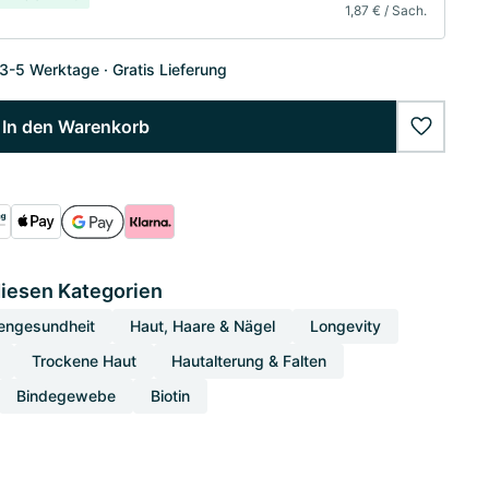
1,87 € / Sach.
 3-5 Werktage
Gratis Lieferung
In den Warenkorb
wishlist
diesen Kategorien
engesundheit
Haut, Haare & Nägel
Longevity
Trockene Haut
Hautalterung & Falten
Bindegewebe
Biotin