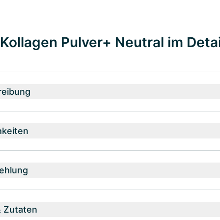
ollagen Pulver+ Neutral im Detai
reibung
hkeiten
ehlung
& Zutaten