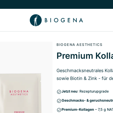
chalten
menü Wissen umschalten
BIOGENA AESTHETICS
Premium Koll
Geschmacksneutrales Kolla
sowie Biotin & Zink - für 
Jetzt neu
: Rezepturupgrade
Geschmacks- & geruchsneutr
Premium-Kollagen
– 7,5 g NA