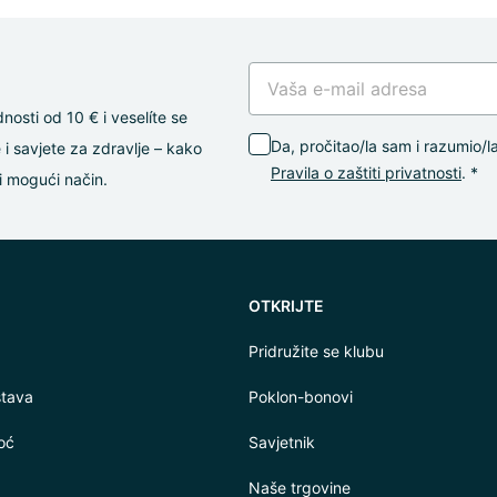
dnosti od 10 € i veselíte se
Da, pročitao/la sam i razumio/l
i savjete za zdravlje – kako
Pravila o zaštiti privatnosti
. *
i mogući način.
OTKRIJTE
Pridružite se klubu
stava
Poklon-bonovi
oć
Savjetnik
Naše trgovine