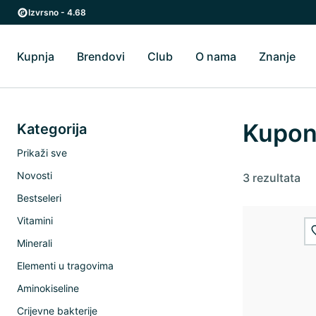
Preskoči na glavni sadržaj
Preskoči na glavnu navigaciju
Izvrsno - 4.68
Kupnja
Brendovi
Club
O nama
Znanje
Uključi/isključi Kupnja podizbornik
Uključi/isključi Brendovi podizbornik
Uključi/isključi O 
Uklj
Kupon
Kategorija
Prikaži sve
Novosti
3 rezultata
Bestseleri
Vitamini
Minerali
Elementi u tragovima
Aminokiseline
Crijevne bakterije