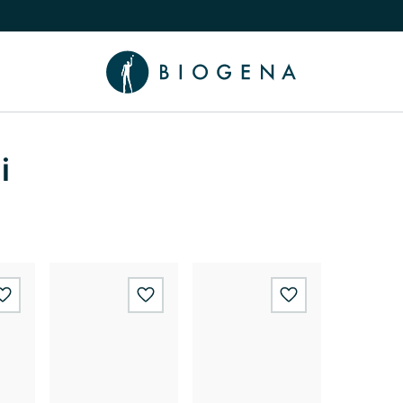
nama podizbornik
uči/isključi Znanje podizbornik
i
wishlist.add
wishlist.add
wishlist.add