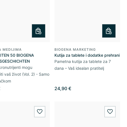
A MEDIJIMA
BIOGENA MARKETING
ITEN 50 BIOGENA
Kutija za tablete i dodatke prehrani
SGESCHICHTEN
Pametna kutija za tablete za 7
ronutrijenti mogu
dana – Vaš idealan pratitelj
ti vaš život (Vol. 2) - Samo
ačkom
€
24,90 €
wishlist.add
wishlis