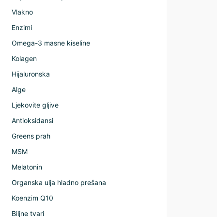
Vlakno
Enzimi
Omega-3 masne kiseline
Kolagen
Hijaluronska
Alge
Ljekovite gljive
Antioksidansi
Greens prah
MSM
Melatonin
Organska ulja hladno prešana
Koenzim Q10
Biljne tvari