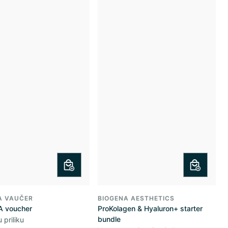
A VAUČER
BIOGENA AESTHETICS
 voucher
ProKolagen & Hyaluron+ starter
bundle
 priliku