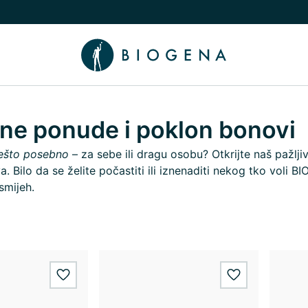
nama podizbornik
uči/isključi Znanje podizbornik
ne ponude i poklon bonovi
ešto posebno
– za sebe ili dragu osobu? Otkrijte naš pažlj
. Bilo da se želite počastiti ili iznenaditi nekog tko voli 
smijeh.
wishlist.add
wishlist.add