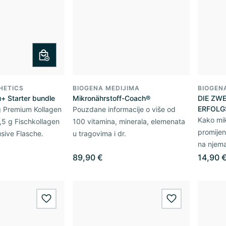
HETICS
BIOGENA MEDIJIMA
BIOGEN
+ Starter bundle
Mikronährstoff-Coach®
DIE ZWE
ERFOLG
 Premium Kollagen
Pouzdane informacije o više od
Kako mik
,5 g Fischkollagen
100 vitamina, minerala, elemenata
promijeni
usive Flasche.
u tragovima i dr.
na njem
89,90 €
14,90 
wishlist.add
wishlist.add