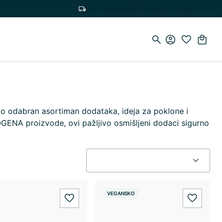
Besplatna dostava za narudžbe iznad 75 €
ivo odabran asortiman dodataka, ideja za poklone i
BIOGENA proizvode, ovi pažljivo osmišljeni dodaci sigurno
VEGANSKO
wishlist.add
wishlis