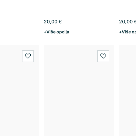
20,00 €
20,00 
+
Više opcija
+
Više o
wishlist.add
wishlist.add