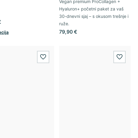
Vegan premium ProCollagen +
Hyaluron+ početni paket za vaš
30-dnevni sjaj – s okusom trešnje i
€
ruže.
79,90 €
pcija
wishlist.add
wishlis