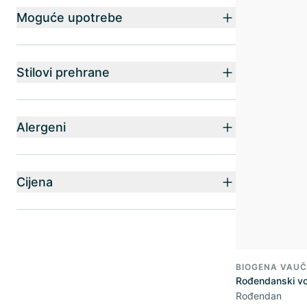
Moguće upotrebe
Stilovi prehrane
Alergeni
Cijena
BIOGENA VAUČ
Rođendanski v
Rođendan