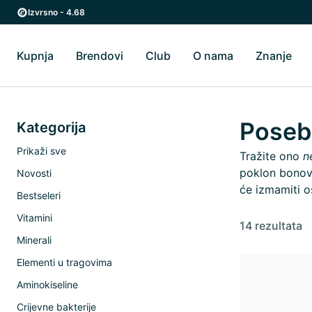
Preskoči na glavni sadržaj
Preskoči na glavnu navigaciju
Izvrsno - 4.68
Kupnja
Brendovi
Club
O nama
Znanje
Uključi/isključi Kupnja podizbornik
Uključi/isključi Brendovi podizbornik
Uključi/isključi O 
Uklj
Poseb
Kategorija
Prikaži sve
Tražite ono
n
poklon bonova
Novosti
će izmamiti o
Bestseleri
Vitamini
14 rezultata
Minerali
Elementi u tragovima
Aminokiseline
Crijevne bakterije