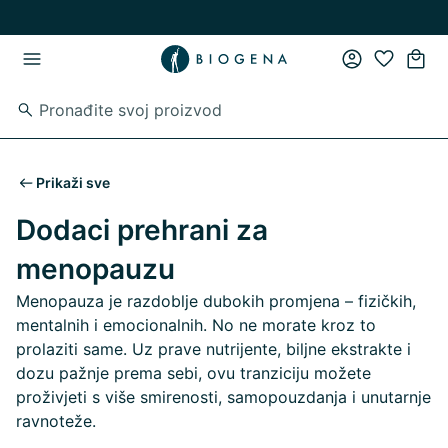
Preskoči na glavni sadržaj
Preskoči na glavnu navigaciju
Prikaži sve
Dodaci prehrani za
menopauzu
Menopauza je razdoblje dubokih promjena – fizičkih,
mentalnih i emocionalnih. No ne morate kroz to
prolaziti same. Uz prave nutrijente, biljne ekstrakte i
dozu pažnje prema sebi, ovu tranziciju možete
proživjeti s više smirenosti, samopouzdanja i unutarnje
ravnoteže.