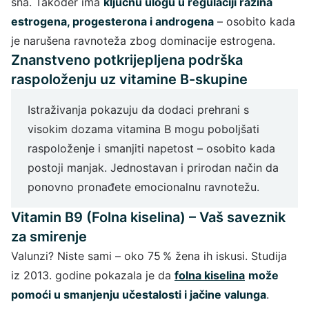
sna. Također ima
ključnu ulogu u regulaciji razina
estrogena, progesterona i androgena
– osobito kada
je narušena ravnoteža zbog dominacije estrogena.
Znanstveno potkrijepljena podrška
raspoloženju uz vitamine B-skupine
Istraživanja pokazuju da dodaci prehrani s
visokim dozama vitamina B mogu poboljšati
raspoloženje i smanjiti napetost – osobito kada
postoji manjak. Jednostavan i prirodan način da
ponovno pronađete emocionalnu ravnotežu.
Vitamin B9 (Folna kiselina) – Vaš saveznik
za smirenje
Valunzi? Niste sami – oko 75 % žena ih iskusi. Studija
iz 2013. godine pokazala je da
folna kiselina
može
pomoći u smanjenju učestalosti i jačine valunga
.