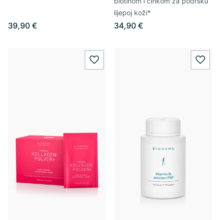
biotinom i cinkom za podršku
lijepoj koži*
39,90 €
34,90 €
wishlist.add
wishl