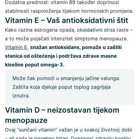
Dodatna prednost: vitamin B9 također doprinosi
stabilnosti raspoloženja tijekom hormonskih promjena.
Vitamin E – Vaš antioksidativni štit
Kako razina estrogena opada,
oksidativni strss
raste –
a to može pojačati intenzitet simptoma menopauze.
Vitamin E
,
snažan antioksidans, pomaže u zaštiti
stanica od oštećenja i podržava zdrave masne
kiseline poput omega-3.
Može čak pomoći u smanjenju jačine valunga.
Zaštita koja djeluje poput toplog zagrljaja
iznutra.
Vitamin D – neizostavan tijekom
menopauze
Ovaj “sunčani vitamin” važan je u svakoj životnoj dobi
– ali sada je posebno bitan. Doprinosi zdravlju kostiju,