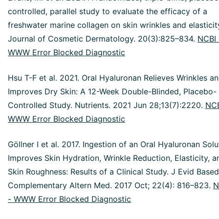
controlled, parallel study to evaluate the efficacy of a
freshwater marine collagen on skin wrinkles and elasticit
Journal of Cosmetic Dermatology. 20(3):825–834.
NCBI 
WWW Error Blocked Diagnostic
Hsu T-F et al. 2021. Oral Hyaluronan Relieves Wrinkles a
Improves Dry Skin: A 12-Week Double-Blinded, Placebo-
Controlled Study. Nutrients. 2021 Jun 28;13(7):2220.
NCB
WWW Error Blocked Diagnostic
Göllner I et al. 2017. Ingestion of an Oral Hyaluronan Solu
Improves Skin Hydration, Wrinkle Reduction, Elasticity, a
Skin Roughness: Results of a Clinical Study. J Evid Based
Complementary Altern Med. 2017 Oct; 22(4): 816–823.
N
- WWW Error Blocked Diagnostic