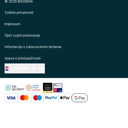
© 2026 BIOGENA
Zaštita privatnosti
Impresum
Opći uvjeti poslovanja
Informacije o zdravstvenim temama
Izjava o pristupačnosti
HRVATSKA
HR
EUR
https://biogena.com/de-at
https://biogena.com/de-de
https://biogena.com/de-ch
https://biogena.com/it-it
https://biogena.com/ro-ro
https://biogena.com/en-gb
https://biogena.com/fr-fr
https://biogena.com/pl-pl