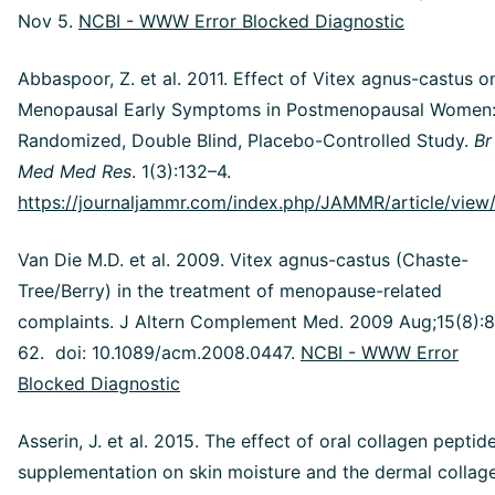
Nov 5.
NCBI - WWW Error Blocked Diagnostic
Abbaspoor, Z. et al. 2011. Effect of Vitex agnus-castus o
Menopausal Early Symptoms in Postmenopausal Women:
Randomized, Double Blind, Placebo-Controlled Study.
Br
Med Med Res
. 1(3):132–4.
https://journaljammr.com/index.php/JAMMR/article/view
Van Die M.D. et al. 2009. Vitex agnus-castus (Chaste-
Tree/Berry) in the treatment of menopause-related
complaints. J Altern Complement Med. 2009 Aug;15(8):
62. doi: 10.1089/acm.2008.0447.
NCBI - WWW Error
Blocked Diagnostic
Asserin, J. et al. 2015. The effect of oral collagen peptid
supplementation on skin moisture and the dermal collag