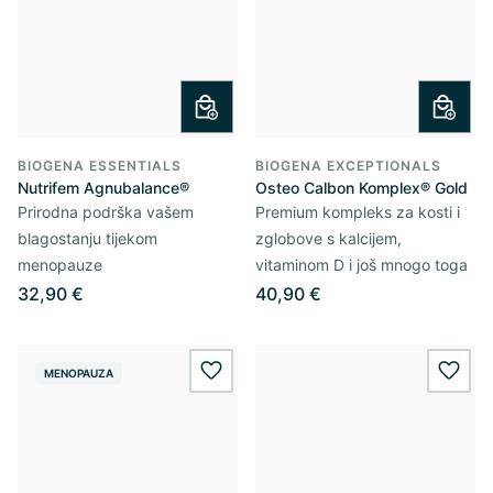
BIOGENA ESSENTIALS
BIOGENA EXCEPTIONALS
Nutrifem Agnubalance®
Osteo Calbon Komplex® Gold
Prirodna podrška vašem
Premium kompleks za kosti i
blagostanju tijekom
zglobove s kalcijem,
menopauze
vitaminom D i još mnogo toga
32,90 €
40,90 €
MENOPAUZA
wishlist.add
wishl