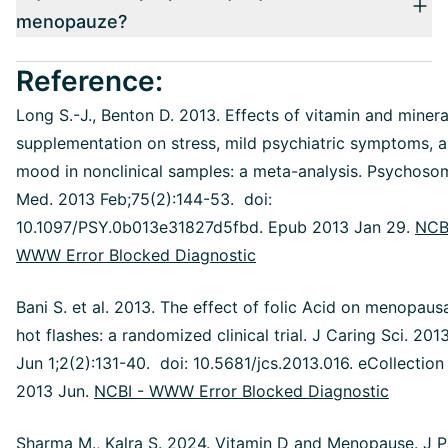
menopauze?
Reference:
Long S.-J., Benton D. 2013. Effects of vitamin and minera
supplementation on stress, mild psychiatric symptoms, 
mood in nonclinical samples: a meta-analysis. Psychoso
Med. 2013 Feb;75(2):144-53. doi:
10.1097/PSY.0b013e31827d5fbd. Epub 2013 Jan 29.
NCB
WWW Error Blocked Diagnostic
Bani S. et al. 2013. The effect of folic Acid on menopaus
hot flashes: a randomized clinical trial. J Caring Sci. 201
Jun 1;2(2):131-40. doi: 10.5681/jcs.2013.016. eCollection
2013 Jun.
NCBI - WWW Error Blocked Diagnostic
Sharma M., Kalra S. 2024. Vitamin D and Menopause. J 