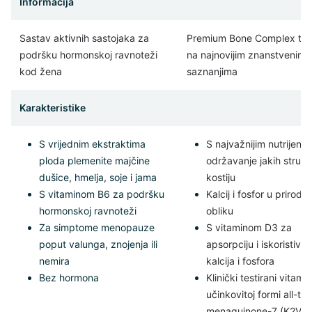
Informacija
Sastav aktivnih sastojaka za
Premium Bone Complex tem
podršku hormonskoj ravnoteži
na najnovijim znanstvenim
kod žena
saznanjima
Karakteristike
S vrijednim ekstraktima
S najvažnijim nutrijent
ploda plemenite majčine
održavanje jakih strukt
dušice, hmelja, soje i jama
kostiju
S vitaminom B6 za podršku
Kalcij i fosfor u prirod
hormonskoj ravnoteži
obliku
Za simptome menopauze
S vitaminom D3 za
poput valunga, znojenja ili
apsorpciju i iskoristivos
nemira
kalcija i fosfora
Bez hormona
Klinički testirani vitami
učinkovitoj formi all-tra
menaquinone-7 (K2VIT