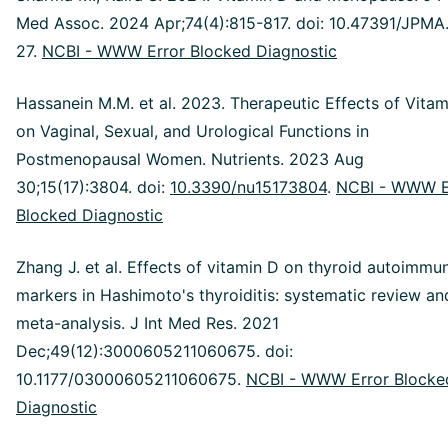
Med Assoc. 2024 Apr;74(4):815-817. doi: 10.47391/JPMA
27.
NCBI - WWW Error Blocked Diagnostic
Hassanein M.M. et al. 2023. Therapeutic Effects of Vita
on Vaginal, Sexual, and Urological Functions in
Postmenopausal Women. Nutrients. 2023 Aug
30;15(17):3804. doi:
10.3390/nu15173804
.
NCBI - WWW E
Blocked Diagnostic
Zhang J. et al. Effects of vitamin D on thyroid autoimmun
markers in Hashimoto's thyroiditis: systematic review an
meta-analysis. J Int Med Res. 2021
Dec;49(12):3000605211060675. doi:
10.1177/03000605211060675.
NCBI - WWW Error Blocke
Diagnostic