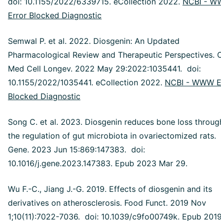
doi: 10.1155/2022/6339715. eCollection 2022.
NCBI - 
Error Blocked Diagnostic
Semwal P. et al. 2022. Diosgenin: An Updated
Pharmacological Review and Therapeutic Perspectives. 
Med Cell Longev. 2022 May 29:2022:1035441. doi:
10.1155/2022/1035441. eCollection 2022.
NCBI - WWW E
Blocked Diagnostic
Song C. et al. 2023. Diosgenin reduces bone loss throug
the regulation of gut microbiota in ovariectomized rats.
Gene. 2023 Jun 15:869:147383. doi:
10.1016/j.gene.2023.147383. Epub 2023 Mar 29.
Wu F.-C., Jiang J.-G. 2019. Effects of diosgenin and its
derivatives on atherosclerosis. Food Funct. 2019 Nov
1;10(11):7022-7036. doi: 10.1039/c9fo00749k. Epub 201