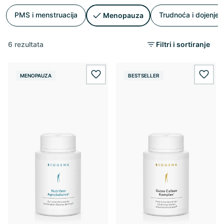
PMS i menstruacija
Trudnoća i dojenje
Menopauza
6 rezultata
Filtri i sortiranje
MENOPAUZA
BESTSELLER
wishlist.add
wishl