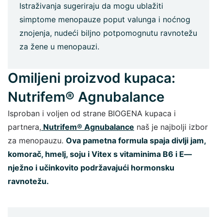
Istraživanja sugeriraju da mogu ublažiti
simptome menopauze poput valunga i noćnog
znojenja, nudeći biljno potpomognutu ravnotežu
za žene u menopauzi.
Omiljeni proizvod kupaca:
Nutrifem® Agnubalance
Isproban i voljen od strane BIOGENA kupaca i
partnera,
Nutrifem® Agnubalance
naš je najbolji izbor
za menopauzu.
Ova pametna formula spaja divlji jam,
komorač, hmelj, soju i Vitex s vitaminima B6 i E—
nježno i učinkovito podržavajući hormonsku
ravnotežu.