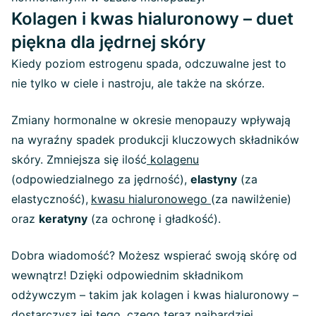
Kolagen i kwas hialuronowy – duet
piękna dla jędrnej skóry
Kiedy poziom estrogenu spada, odczuwalne jest to
nie tylko w ciele i nastroju, ale także na skórze.
Zmiany hormonalne w okresie menopauzy wpływają
na wyraźny spadek produkcji kluczowych składników
skóry. Zmniejsza się ilość
kolagenu
(odpowiedzialnego za jędrność),
elastyny
(za
elastyczność),
kwasu hialuronowego
(za nawilżenie)
oraz
keratyny
(za ochronę i gładkość).
Dobra wiadomość? Możesz wspierać swoją skórę od
wewnątrz! Dzięki odpowiednim składnikom
odżywczym – takim jak kolagen i kwas hialuronowy –
dostarczysz jej tego, czego teraz najbardziej