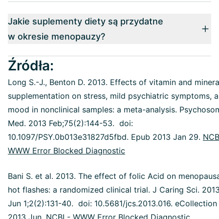
Jakie suplementy diety są przydatne
w okresie menopauzy?
Źródła:
Long S.-J., Benton D. 2013. Effects of vitamin and minera
supplementation on stress, mild psychiatric symptoms, 
mood in nonclinical samples: a meta-analysis. Psychoso
Med. 2013 Feb;75(2):144-53. doi:
10.1097/PSY.0b013e31827d5fbd. Epub 2013 Jan 29.
NCB
WWW Error Blocked Diagnostic
Bani S. et al. 2013. The effect of folic Acid on menopaus
hot flashes: a randomized clinical trial. J Caring Sci. 201
Jun 1;2(2):131-40. doi: 10.5681/jcs.2013.016. eCollection
2013 Jun.
NCBI - WWW Error Blocked Diagnostic