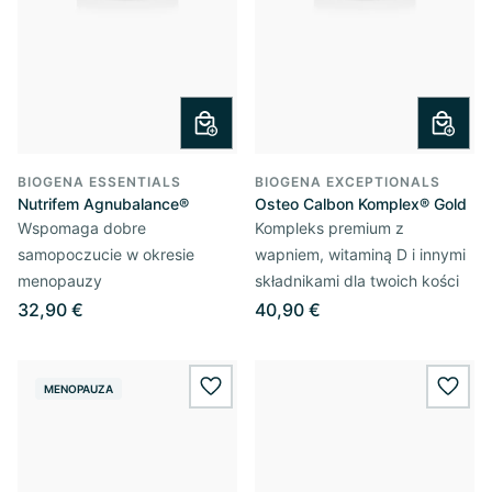
BIOGENA ESSENTIALS
BIOGENA EXCEPTIONALS
Nutrifem Agnubalance®
Osteo Calbon Komplex® Gold
Wspomaga dobre
Kompleks premium z
samopoczucie w okresie
wapniem, witaminą D i innymi
menopauzy
składnikami dla twoich kości
32,90 €
40,90 €
MENOPAUZA
wishlist.add
wishl