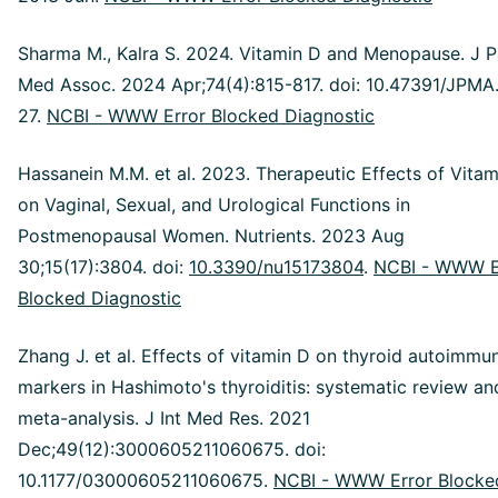
Sharma M., Kalra S. 2024. Vitamin D and Menopause. J 
Med Assoc. 2024 Apr;74(4):815-817. doi: 10.47391/JPMA
27.
NCBI - WWW Error Blocked Diagnostic
Hassanein M.M. et al. 2023. Therapeutic Effects of Vita
on Vaginal, Sexual, and Urological Functions in
Postmenopausal Women. Nutrients. 2023 Aug
30;15(17):3804. doi:
10.3390/nu15173804
.
NCBI - WWW E
Blocked Diagnostic
Zhang J. et al. Effects of vitamin D on thyroid autoimmun
markers in Hashimoto's thyroiditis: systematic review an
meta-analysis. J Int Med Res. 2021
Dec;49(12):3000605211060675. doi:
10.1177/03000605211060675.
NCBI - WWW Error Blocke