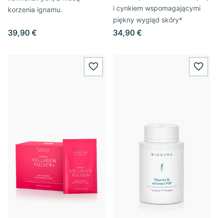
i cynkiem wspomagającymi
korzenia ignamu.
piękny wygląd skóry*
39,90 €
34,90 €
wishlist.add
wishl