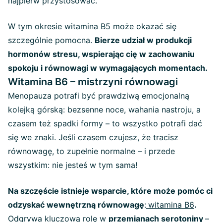
najpierw przystosować.
W tym okresie witamina B5 może okazać się
szczególnie pomocna.
Bierze udział w produkcji
hormonów stresu, wspierając cię w zachowaniu
spokoju i równowagi w wymagających momentach.
Witamina B6 – mistrzyni równowagi
Menopauza potrafi być prawdziwą emocjonalną
kolejką górską: bezsenne noce, wahania nastroju, a
czasem też spadki formy – to wszystko potrafi dać
się we znaki. Jeśli czasem czujesz, że tracisz
równowagę, to zupełnie normalne – i przede
wszystkim: nie jesteś w tym sama!
Na szczęście istnieje wsparcie, które może pomóc ci
odzyskać wewnętrzną równowagę
:
witamina B6
.
Odgrywa kluczową rolę w
przemianach serotoniny
–