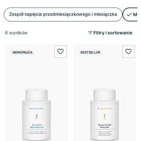
Zespół napięcia przedmiesiączkowego i miesiączka
Me
6 wyników
Filtry i sortowanie
MENOPAUZA
BESTSELLER
wishlist.add
wishl