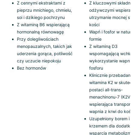
Z cennymi ekstraktami z
Z kluczowymi składnik
pieprzu mnichiego, chmielu,
odżywczymi wspierają
soi i dzikiego pochrzynu
utrzymanie mocnej str
Z witaminą B6 wspierającą
kości
hormonalną równowagę
Wapń i fosfor w natural
Przy dolegliwościach
formie
menopauzalnych, takich jak
Z witaminą D3
uderzenia gorąca, potliwość
wspomagającą wchłania
czy uczucie niepokoju
wykorzystanie wapnia 
Bez hormonów
fosforu
Klinicznie przebadana
witamina K2 w skutecz
postaci all-trans-
menachinonu-7 (K2VIT
wspierająca transport
wapnia z krwi do kości
Uzupełniony borem i
krzemem dla dodatko
wsparcia metabolizmu