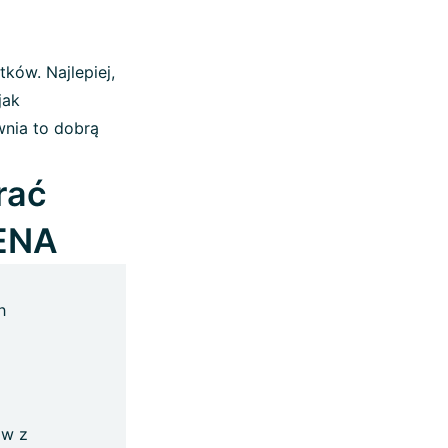
ków. Najlepiej,
jak
wnia to dobrą
rać
GENA
h
ów z