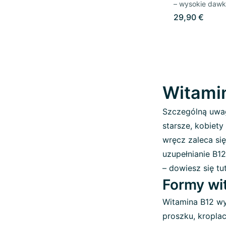
– wysokie dawk
29,90 €
Witamin
Szczególną uwa
starsze, kobiety
wręcz zaleca si
uzupełnianie B1
– dowiesz się tut
Formy wit
Witamina B12 wy
proszku, kropla