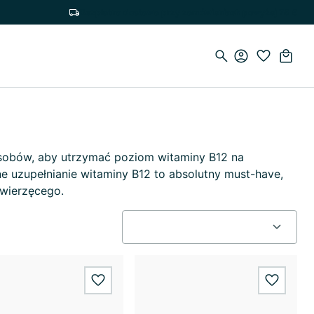
Bezpłatna dostawa przy zamówieniach powyżej 75 €
posobów, aby utrzymać poziom witaminy B12 na
e uzupełnianie witaminy B12 to absolutny must-have,
wierzęcego.
wishlist.add
wishlis