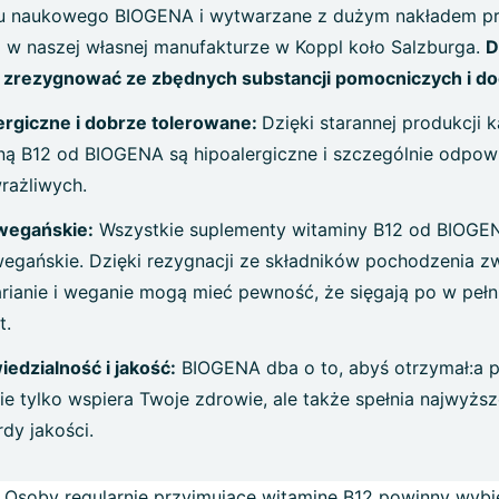
u naukowego BIOGENA i wytwarzane z dużym nakładem p
j w naszej własnej manufakturze w Koppl koło Salzburga.
D
zrezygnować ze zbędnych substancji pomocniczych i d
ergiczne i dobrze tolerowane:
Dzięki starannej produkcji k
ną B12 od BIOGENA są hipoalergiczne i szczególnie odpowi
rażliwych.
wegańskie:
Wszystkie suplementy witaminy B12 od BIOGE
egańskie. Dzięki rezygnacji ze składników pochodzenia z
rianie i weganie mogą mieć pewność, że sięgają po w pełni
t.
edzialność i jakość:
BIOGENA dba o to, abyś otrzymał:a p
nie tylko wspiera Twoje zdrowie, ale także spełnia najwyżs
dy jakości.
:
Osoby regularnie przyjmujące witaminę B12 powinny wybie