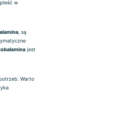
wpleść w
alamina
, są
zymatyczne
obalamina
jest
potrzeb. Warto
tyka