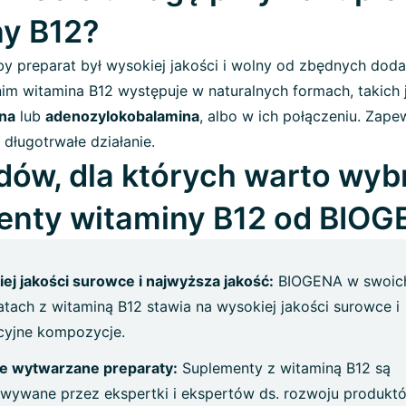
ny B12?
y preparat był wysokiej jakości i wolny od zbędnych dodat
nim witamina B12 występuje w naturalnych formach, takich 
na
lub
adenozylokobalamina
, albo w ich połączeniu. Zape
 długotrwałe działanie.
ów, dla których warto wyb
enty witaminy B12 od BIO
ej jakości surowce i najwyższa jakość:
BIOGENA w swoic
atach z witaminą B12 stawia na wysokiej jakości surowce i
cyjne kompozycje.
e wytwarzane preparaty:
Suplementy z witaminą B12 są
wywane przez ekspertki i ekspertów ds. rozwoju produkt