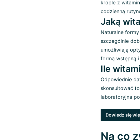
krople z witami
codzienną rutyn
Jaką wit
Naturalne formy 
szczególnie dob
umożliwiają opt
formą wstępną i
Ile witam
Odpowiednie daw
skonsultować to
laboratoryjna p
Dowiedz się wię
Na co z