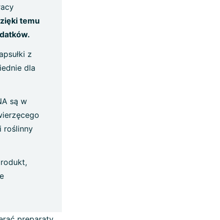
racy
zięki temu
odatków.
apsułki z
ednie dla
NA są w
wierzęcego
 roślinny
rodukt,
ze
rać preparaty,