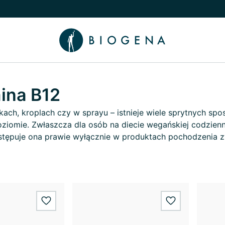
nu
 Wiedza podmenu
ina B12
kach, kroplach czy w sprayu – istnieje wiele sprytnych s
ziomie. Zwłaszcza dla osób na diecie wegańskiej codzienn
tępuje ona prawie wyłącznie w produktach pochodzenia z
wishlist.add
wishlist.add