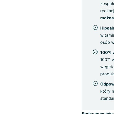
zespoł
ręczne
można 
Hipoal
witami
osób w
100% 
100% w
wegeta
produk
Odpowi
który 
standar
Podsumowanie