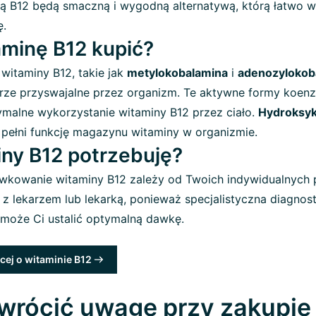
ną B12 będą smaczną i wygodną alternatywą, którą łatwo 
ę.
aminę B12 kupić?
witaminy B12, takie jak
metylokobalamina
i
adenozylokob
rze przyswajalne przez organizm. Te aktywne formy koen
ymalne wykorzystanie witaminy B12 przez ciało.
Hydroksyk
 pełni funkcję magazynu witaminy w organizmie.
iny B12 potrzebuję?
kowanie witaminy B12 zależy od Twoich indywidualnych 
 z lekarzem lub lekarką, ponieważ specjalistyczna diagnos
omoże Ci ustalić optymalną dawkę.
cej o witaminie B12
wrócić uwagę przy zakupie