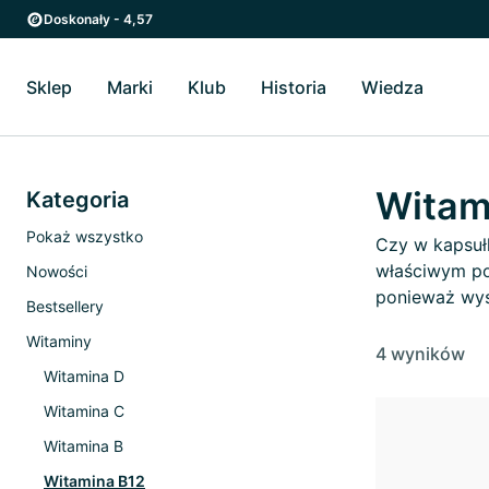
Przejdź do strony głównej
Przejdź do głównego menu
Doskonały - 4,57
Sklep
Marki
Klub
Historia
Wiedza
Przełącz Sklep podmenu
Przełącz Marki podmenu
Przełącz Historia podme
Przełącz
Witam
Kategoria
Pokaż wszystko
Czy w kapsuł
właściwym po
Nowości
ponieważ wys
Bestsellery
Witaminy
4 wyników
Witamina D
Witamina C
Witamina B
Witamina B12