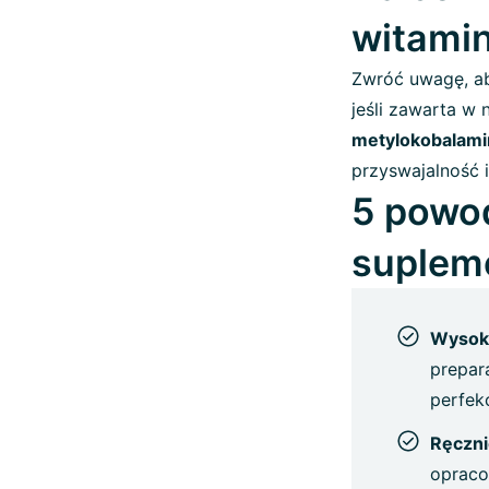
witami
Zwróć uwagę, ab
jeśli zawarta w 
metylokobalami
przyswajalność i
5 powod
suplem
Wysoki
prepar
perfek
Ręczni
opraco