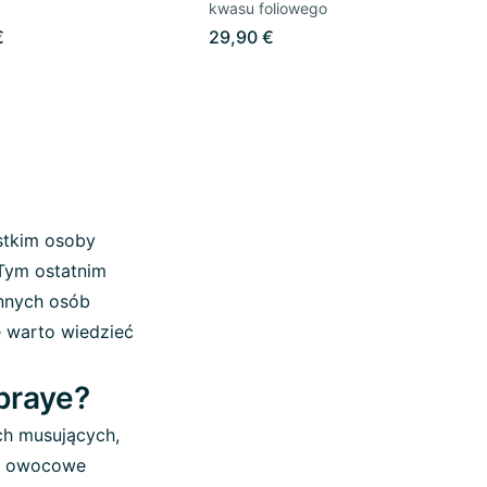
kwasu foliowego
€
29,90 €
stkim osoby
 Tym ostatnim
innych osób
e warto wiedzieć
spraye?
ch musujących,
k, owocowe