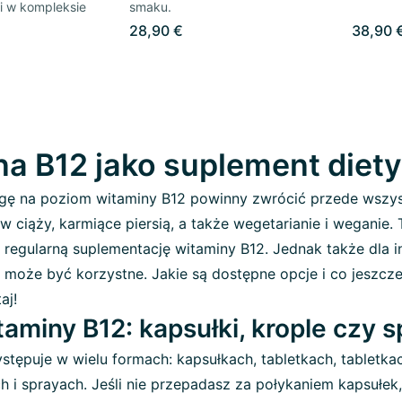
i w kompleksie
smaku.
28,90 €
38,90 
a B12 jako suplement diety
gę na poziom witaminy B12 powinny zwrócić przede wszy
 w ciąży, karmiące piersią, a także wegetarianie i weganie.
ę regularną suplementację witaminy B12. Jednak także dla 
2 może być korzystne. Jakie są dostępne opcje i co jeszcz
aj!
aminy B12: kapsułki, krople czy 
stępuje w wielu formach: kapsułkach, tabletkach, tabletka
ch i sprayach. Jeśli nie przepadasz za połykaniem kapsułe